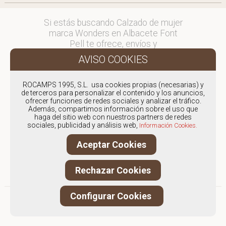
Si estás buscando Calzado de mujer
marca Wonders en Albacete Font
Pell te ofrece, envíos y
devoluciones gratuítos a Península y
Baleares, para otros destinos
consultar
ROCAMPS 1995, S.L. usa cookies propias (necesarias) y
en comercial@fontpell.com.
de terceros para personalizar el contenido y los anuncios,
ofrecer funciones de redes sociales y analizar el tráfico.
Los envíos a Albacete gestionados
Además, compartimos información sobre el uso que
haga del sitio web con nuestros partners de redes
entre semana se entregarán en
sociales, publicidad y análisis web,
Información Cookies.
menos de 48 horas; los pedidos
realizados en fin de semana, el
Aceptar Cookies
producto se enviará a partir del
lunes.
Rechazar Cookies
Configurar Cookies