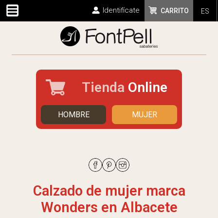
Identifícate
CARRITO
ES
Tienda
Online
HOMBRE
MUJER
Calzado de mujer marca
Wonders en Albacete