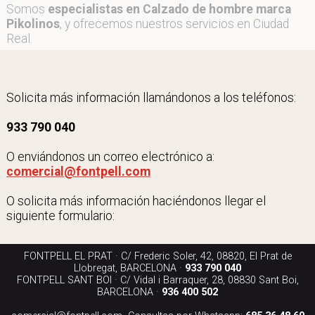
Somos
especialistas en Calzado de hombre marca
Pikolinos
, y ofrecemos nuestros servicios en Ciudad
Real.
Solicita más información llamándonos a los teléfonos:
933 790 040
O enviándonos un correo electrónico a:
comercial@fontpell.com
O solicita más información haciéndonos llegar el
siguiente formulario:
FONTPELL EL PRAT · C/ Frederic Soler, 42, 08820, El Prat de
Llobregat, BARCELONA ·
933 790 040
FONTPELL SANT BOI · C/ Vidal i Barraquer, 28, 08830 Sant Boi,
BARCELONA ·
936 400 502