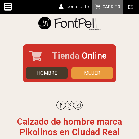
Identifícate
CARRITO
ES
Tienda
Online
HOMBRE
MUJER
Calzado de hombre marca
Pikolinos en Ciudad Real