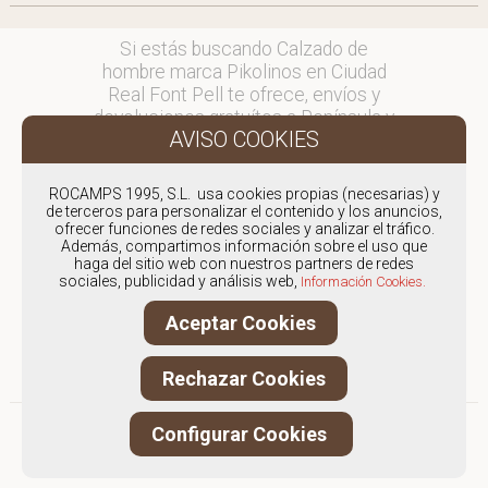
Si estás buscando Calzado de
hombre marca Pikolinos en Ciudad
Real Font Pell te ofrece, envíos y
devoluciones gratuítos a Península y
Baleares, para otros destinos
consultar
en comercial@fontpell.com.
ROCAMPS 1995, S.L. usa cookies propias (necesarias) y
de terceros para personalizar el contenido y los anuncios,
ofrecer funciones de redes sociales y analizar el tráfico.
Los envíos a Ciudad Real
Además, compartimos información sobre el uso que
gestionados entre semana se
haga del sitio web con nuestros partners de redes
entregarán en menos de 48 horas;
sociales, publicidad y análisis web,
Información Cookies.
los pedidos realizados en fin de
Aceptar Cookies
semana, el producto se enviará a
partir del lunes.
Rechazar Cookies
Configurar Cookies