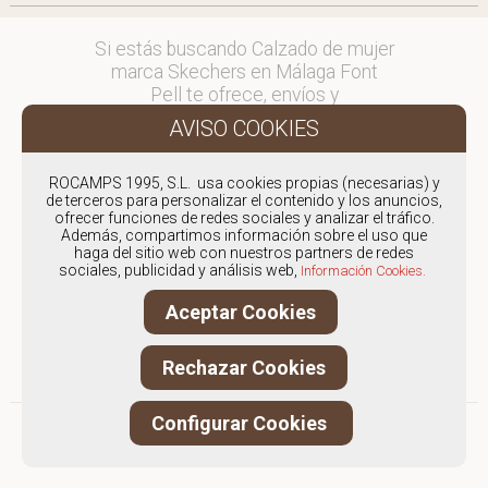
Si estás buscando Calzado de mujer
marca Skechers en Málaga Font
Pell te ofrece, envíos y
devoluciones gratuítos a Península y
Baleares, para otros destinos
consultar
ROCAMPS 1995, S.L. usa cookies propias (necesarias) y
en comercial@fontpell.com.
de terceros para personalizar el contenido y los anuncios,
ofrecer funciones de redes sociales y analizar el tráfico.
Los envíos a Málaga gestionados
Además, compartimos información sobre el uso que
haga del sitio web con nuestros partners de redes
entre semana se entregarán en
sociales, publicidad y análisis web,
Información Cookies.
menos de 48 horas; los pedidos
realizados en fin de semana, el
Aceptar Cookies
producto se enviará a partir del
lunes.
Rechazar Cookies
Configurar Cookies