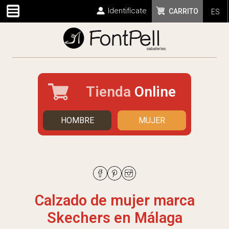
Identifícate
CARRITO
ES
Tienda
Online
HOMBRE
MUJER
Calzado de mujer marca
Skechers en Málaga