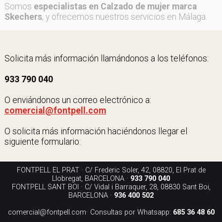
Somos
especialistas en Calzado de mujer marca
Skechers
, y ofrecemos nuestros servicios en Málaga.
Solicita más información llamándonos a los teléfonos:
933 790 040
O enviándonos un correo electrónico a:
comercial@fontpell.com
O solicita más información haciéndonos llegar el
siguiente formulario:
FONTPELL EL PRAT · C/ Frederic Soler, 42, 08820, El Prat de
Llobregat, BARCELONA ·
933 790 040
FONTPELL SANT BOI · C/ Vidal i Barraquer, 28, 08830 Sant Boi,
BARCELONA ·
936 400 502
comercial@fontpell.com
· Consultas por Whatsapp:
685 36 48 60