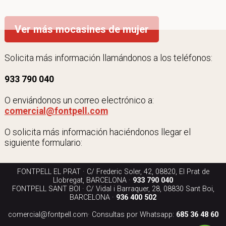
Ver más mocasines de mujer
Solicita más información llamándonos a los teléfonos:
933 790 040
O enviándonos un correo electrónico a:
comercial@fontpell.com
O solicita más información haciéndonos llegar el
siguiente formulario:
FONTPELL EL PRAT · C/ Frederic Soler, 42, 08820, El Prat de
Llobregat, BARCELONA ·
933 790 040
FONTPELL SANT BOI · C/ Vidal i Barraquer, 28, 08830 Sant Boi,
BARCELONA ·
936 400 502
comercial@fontpell.com
· Consultas por Whatsapp:
685 36 48 60