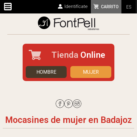
Identifícate
CARRITO
ES
Tienda
Online
HOMBRE
MUJER
Mocasines de mujer en Badajoz