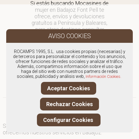
Si estás buscando Mocasines de
mujer en Badajoz Font Pell te
ofrece, envíos y devoluciones
gratuítos a Península y Baleares,
para otros destinos consultar
en comercial@fontpell.com.
Los envíos a Badajoz gestionados
ROCAMPS 1995, S.L. usa cookies propias (necesarias) y
entre semana se entregarán en
de terceros para personalizar el contenido y los anuncios,
ofrecer funciones de redes sociales y analizar el tráfico.
menos de 48 horas; los pedidos
Además, compartimos información sobre el uso que
realizados en fin de semana, el
haga del sitio web con nuestros partners de redes
producto se enviará a partir del
sociales, publicidad y análisis web,
Información Cookies.
lunes.
Aceptar Cookies
Rechazar Cookies
Configurar Cookies
Somos
especialistas en Mocasines de mujer
, y
ofrecemos nuestros servicios en Badajoz.