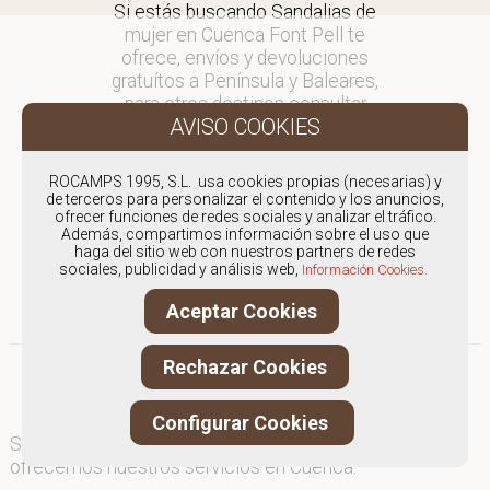
Si estás buscando Sandalias de
mujer en Cuenca Font Pell te
ofrece, envíos y devoluciones
gratuítos a Península y Baleares,
para otros destinos consultar
en comercial@fontpell.com.
Los envíos a Cuenca gestionados
ROCAMPS 1995, S.L. usa cookies propias (necesarias) y
entre semana se entregarán en
de terceros para personalizar el contenido y los anuncios,
ofrecer funciones de redes sociales y analizar el tráfico.
menos de 48 horas; los pedidos
Además, compartimos información sobre el uso que
realizados en fin de semana, el
haga del sitio web con nuestros partners de redes
producto se enviará a partir del
sociales, publicidad y análisis web,
Información Cookies.
lunes.
Aceptar Cookies
Rechazar Cookies
Configurar Cookies
Somos
especialistas en Sandalias de mujer
, y
ofrecemos nuestros servicios en Cuenca.