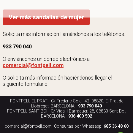
Ver más sandalias de mujer
Solicita más información llamándonos a los teléfonos:
933 790 040
O enviándonos un correo electrónico a:
comercial@fontpell.com
O solicita más información haciéndonos llegar el
siguiente formulario:
FONTPELL EL PRAT · C/ Frederic Soler, 42, 08820, El Prat de
Llobregat, BARCELONA ·
933 790 040
FONTPELL SANT BOI · C/ Vidal i Barraquer, 28, 08830 Sant Boi,
BARCELONA ·
936 400 502
comercial@fontpell.com
· Consultas por Whatsapp:
685 36 48 60