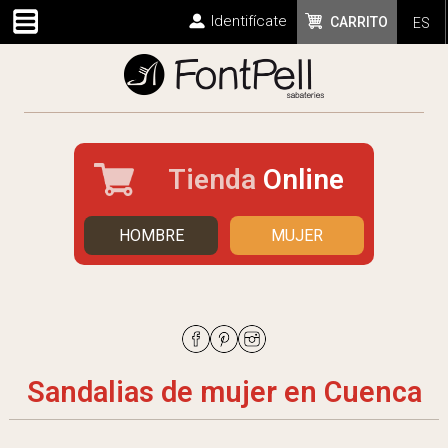
Identifícate
CARRITO
ES
Tienda
Online
HOMBRE
MUJER
Sandalias de mujer en Cuenca