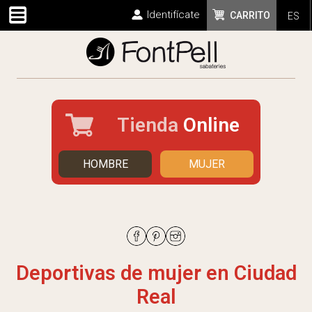
Identifícate
CARRITO
ES
Tienda
Online
HOMBRE
MUJER
Deportivas de mujer en Ciudad
Real