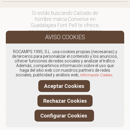
Si estás buscando Calzado de
hombre marca Converse en
Guadalajara Font Pell te ofrece,
envíos y devoluciones gratuítos a
Península y Baleares, para otros
destinos consultar
en comercial@fontpell.com.
ROCAMPS 1995, S.L. usa cookies propias (necesarias) y
de terceros para personalizar el contenido y los anuncios,
ofrecer funciones de redes sociales y analizar el tráfico.
Los envíos a Guadalajara
Además, compartimos información sobre el uso que
gestionados entre semana se
haga del sitio web con nuestros partners de redes
entregarán en menos de 48 horas;
sociales, publicidad y análisis web,
Información Cookies.
los pedidos realizados en fin de
Aceptar Cookies
semana, el producto se enviará a
partir del lunes.
Rechazar Cookies
Configurar Cookies