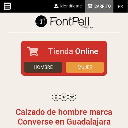
Identifícate
CARRITO
ES
Tienda
Online
HOMBRE
MUJER
Calzado de hombre marca
Converse en Guadalajara