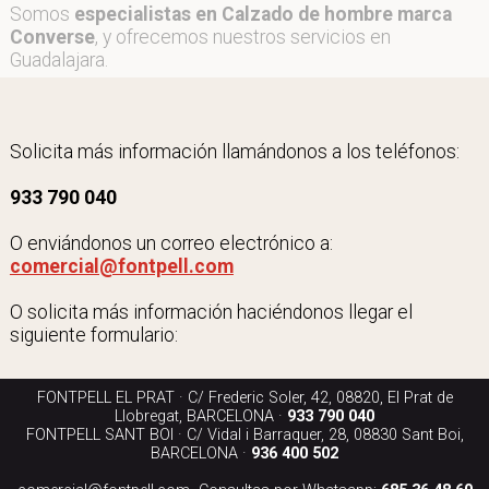
Somos
especialistas en Calzado de hombre marca
Converse
, y ofrecemos nuestros servicios en
Guadalajara.
Solicita más información llamándonos a los teléfonos:
933 790 040
O enviándonos un correo electrónico a:
comercial@fontpell.com
O solicita más información haciéndonos llegar el
siguiente formulario:
FONTPELL EL PRAT · C/ Frederic Soler, 42, 08820, El Prat de
Llobregat, BARCELONA ·
933 790 040
FONTPELL SANT BOI · C/ Vidal i Barraquer, 28, 08830 Sant Boi,
BARCELONA ·
936 400 502