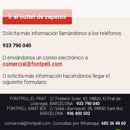
Ir al outlet de zapatos
Solicita más información llamándonos a los teléfonos:
933 790 040
O enviándonos un correo electrónico a:
comercial@fontpell.com
O solicita más información haciéndonos llegar el
siguiente formulario:
FONTPELL EL PRAT · C/ Frederic Soler, 42, 08820, El Prat de
Llobregat, BARCELONA ·
933 790 040
FONTPELL SANT BOI · C/ Vidal i Barraquer, 28, 08830 Sant Boi,
BARCELONA ·
936 400 502
comercial@fontpell.com
· Consultas por Whatsapp:
685 36 48 60