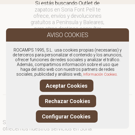
Si estás buscando Outlet de
zapatos en Soria Font Pell te
ofrece, envíos y devoluciones
gratuítos a Península y Baleares,
para otros destinos consultar
en comercial@fontpell.com.
Los envíos a Soria gestionados
ROCAMPS 1995, S.L. usa cookies propias (necesarias) y
entre semana se entregarán en
de terceros para personalizar el contenido y los anuncios,
ofrecer funciones de redes sociales y analizar el tráfico.
menos de 48 horas; los pedidos
Además, compartimos información sobre el uso que
realizados en fin de semana, el
haga del sitio web con nuestros partners de redes
producto se enviará a partir del
sociales, publicidad y análisis web,
Información Cookies.
lunes.
Aceptar Cookies
Rechazar Cookies
Configurar Cookies
Somos
especialistas en Outlet de zapatos
, y
ofrecemos nuestros servicios en Soria.