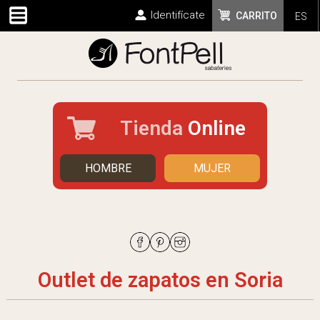
Identifícate
CARRITO
ES
Tienda
Online
HOMBRE
MUJER
Outlet de zapatos en Soria