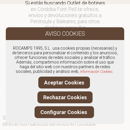
Si estás buscando Outlet de botines
en Córdoba Font Pell te ofrece,
envíos y devoluciones gratuítos a
Península y Baleares, para otros
destinos consultar
en comercial@fontpell.com.
Los envíos a Córdoba gestionados
ROCAMPS 1995, S.L. usa cookies propias (necesarias) y
entre semana se entregarán en
de terceros para personalizar el contenido y los anuncios,
ofrecer funciones de redes sociales y analizar el tráfico.
menos de 48 horas; los pedidos
Además, compartimos información sobre el uso que
realizados en fin de semana, el
haga del sitio web con nuestros partners de redes
producto se enviará a partir del
sociales, publicidad y análisis web,
Información Cookies.
lunes.
Aceptar Cookies
Rechazar Cookies
Configurar Cookies
Somos
especialistas en Outlet de botines
, y
ofrecemos nuestros servicios en Córdoba.