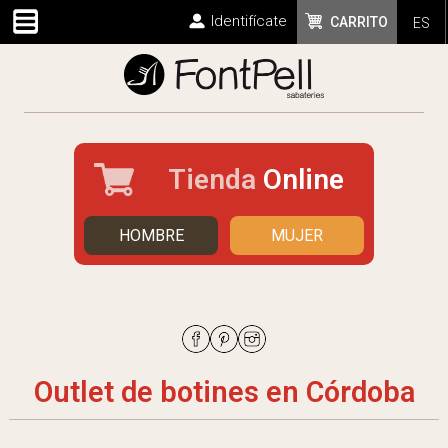
Identifícate
CARRITO
ES
Tienda
Online
HOMBRE
MUJER
Outlet de botines en Córdoba