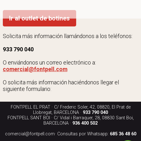
Ir al outlet de botines
Solicita más información llamándonos a los teléfonos:
933 790 040
O enviándonos un correo electrónico a:
comercial@fontpell.com
O solicita más información haciéndonos llegar el
siguiente formulario:
FONTPELL EL PRAT · C/ Frederic Soler, 42, 08820, El Prat de
Llobregat, BARCELONA ·
933 790 040
FONTPELL SANT BOI · C/ Vidal i Barraquer, 28, 08830 Sant Boi,
BARCELONA ·
936 400 502
comercial@fontpell.com
· Consultas por Whatsapp:
685 36 48 60