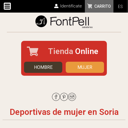
Identifícate
CARRITO
ES
Tienda
Online
HOMBRE
MUJER
Deportivas de mujer en Soria