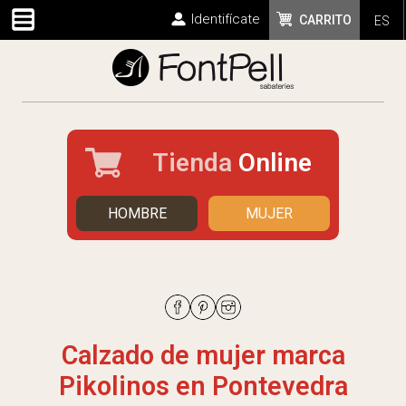
Identifícate
CARRITO
ES
Tienda
Online
HOMBRE
MUJER
Calzado de mujer marca
Pikolinos en Pontevedra