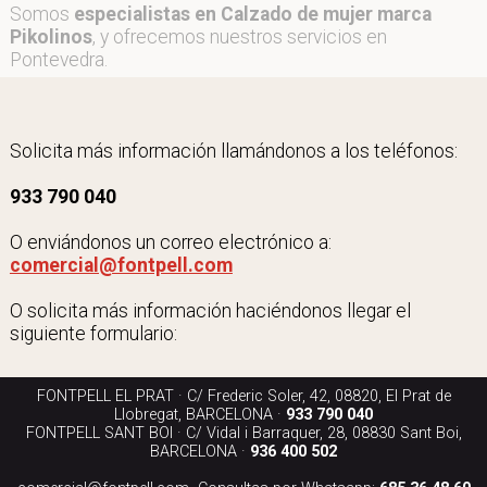
Somos
especialistas en Calzado de mujer marca
Pikolinos
, y ofrecemos nuestros servicios en
Pontevedra.
Solicita más información llamándonos a los teléfonos:
933 790 040
O enviándonos un correo electrónico a:
comercial@fontpell.com
O solicita más información haciéndonos llegar el
siguiente formulario:
FONTPELL EL PRAT · C/ Frederic Soler, 42, 08820, El Prat de
Llobregat, BARCELONA ·
933 790 040
FONTPELL SANT BOI · C/ Vidal i Barraquer, 28, 08830 Sant Boi,
BARCELONA ·
936 400 502