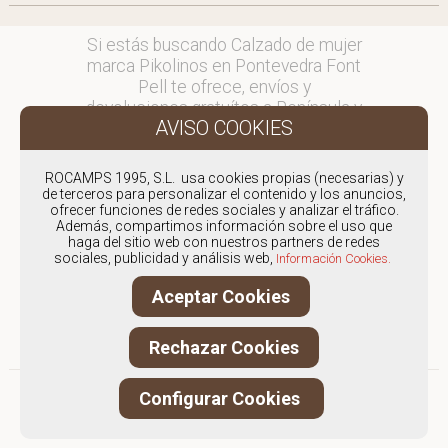
Si estás buscando Calzado de mujer
marca Pikolinos en Pontevedra Font
Pell te ofrece, envíos y
devoluciones gratuítos a Península y
Baleares, para otros destinos
consultar
en comercial@fontpell.com.
ROCAMPS 1995, S.L. usa cookies propias (necesarias) y
de terceros para personalizar el contenido y los anuncios,
ofrecer funciones de redes sociales y analizar el tráfico.
Los envíos a Pontevedra
Además, compartimos información sobre el uso que
gestionados entre semana se
haga del sitio web con nuestros partners de redes
entregarán en menos de 48 horas;
sociales, publicidad y análisis web,
Información Cookies.
los pedidos realizados en fin de
Aceptar Cookies
semana, el producto se enviará a
partir del lunes.
Rechazar Cookies
Configurar Cookies