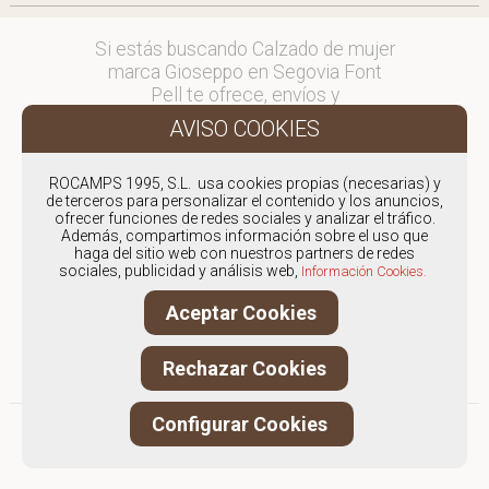
Si estás buscando Calzado de mujer
marca Gioseppo en Segovia Font
Pell te ofrece, envíos y
devoluciones gratuítos a Península y
Baleares, para otros destinos
consultar
ROCAMPS 1995, S.L. usa cookies propias (necesarias) y
en comercial@fontpell.com.
de terceros para personalizar el contenido y los anuncios,
ofrecer funciones de redes sociales y analizar el tráfico.
Los envíos a Segovia gestionados
Además, compartimos información sobre el uso que
haga del sitio web con nuestros partners de redes
entre semana se entregarán en
sociales, publicidad y análisis web,
Información Cookies.
menos de 48 horas; los pedidos
realizados en fin de semana, el
Aceptar Cookies
producto se enviará a partir del
lunes.
Rechazar Cookies
Configurar Cookies