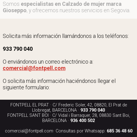
Somos
especialistas en Calzado de mujer marca
Gioseppo
, y ofrecemos nuestros servicios en Segovia.
Solicita más información llamándonos a los teléfonos:
933 790 040
O enviándonos un correo electrónico a:
comercial@fontpell.com
O solicita más información haciéndonos llegar el
siguiente formulario:
FONTPELL EL PRAT · C/ Frederic Soler, 42, 08820, El Prat de
Llobregat, BARCELONA ·
933 790 040
FONTPELL SANT BOI · C/ Vidal i Barraquer, 28, 08830 Sant Boi,
BARCELONA ·
936 400 502
comercial@fontpell.com
· Consultas por Whatsapp:
685 36 48 60