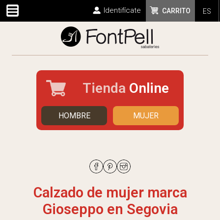
Identifícate
CARRITO
ES
Tienda
Online
HOMBRE
MUJER
Calzado de mujer marca
Gioseppo en Segovia