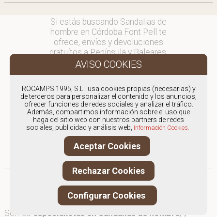
Si estás buscando Sandalias de
hombre en Córdoba Font Pell te
ofrece, envíos y devoluciones
gratuítos a Península y Baleares,
para otros destinos consultar
en comercial@fontpell.com.
ROCAMPS 1995, S.L. usa cookies propias (necesarias) y
Los envíos a Córdoba gestionados
de terceros para personalizar el contenido y los anuncios,
entre semana se entregarán en
ofrecer funciones de redes sociales y analizar el tráfico.
Además, compartimos información sobre el uso que
menos de 48 horas; los pedidos
haga del sitio web con nuestros partners de redes
realizados en fin de semana, el
sociales, publicidad y análisis web,
Información Cookies.
producto se enviará a partir del
lunes.
Aceptar Cookies
Rechazar Cookies
Configurar Cookies
Somos
especialistas en Sandalias de hombre
, y