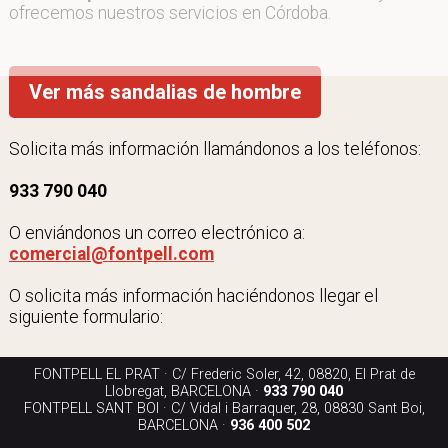
ofrecemos nuestros servicios en Córdoba.
Ver más sandalias de hombre
Solicita más información llamándonos a los teléfonos:
933 790 040
O enviándonos un correo electrónico a:
comercial@fontpell.com
O solicita más información haciéndonos llegar el
siguiente formulario:
FONTPELL EL PRAT · C/ Frederic Soler, 42, 08820, El Prat de
Llobregat, BARCELONA ·
933 790 040
FONTPELL SANT BOI · C/ Vidal i Barraquer, 28, 08830 Sant Boi,
BARCELONA ·
936 400 502