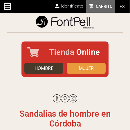
Identifícate
CARRITO
ES
Tienda
Online
HOMBRE
MUJER
Sandalias de hombre en
Córdoba