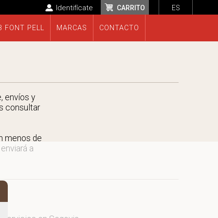
Identifícate
CARRITO
ES
B FONT PELL
MARCAS
CONTACTO
, envíos y
s consultar
en menos de
 enviará a