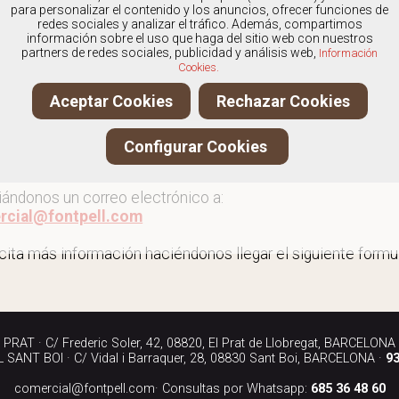
os
especialistas en Outlet de botas
, y ofrecemos nuestros
para personalizar el contenido y los anuncios, ofrecer funciones de
redes sociales y analizar el tráfico. Además, compartimos
información sobre el uso que haga del sitio web con nuestros
partners de redes sociales, publicidad y análisis web,
Información
Cookies.
 al outlet de botas
Aceptar Cookies
Rechazar Cookies
ita más información llamándonos a los teléfonos:
Configurar Cookies
90 040
iándonos un correo electrónico a:
rcial@fontpell.com
icita más información haciéndonos llegar el siguiente formul
RAT · C/ Frederic Soler, 42, 08820, El Prat de Llobregat, BARCELONA
SANT BOI · C/ Vidal i Barraquer, 28, 08830 Sant Boi, BARCELONA ·
93
comercial@fontpell.com
· Consultas por Whatsapp:
685 36 48 60