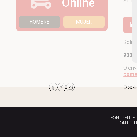
Online
Som
HOMBRE
MUJER
Ir
Solic
933 7
O env
come
O sol
FONTPELL EL P
FONTPELL 