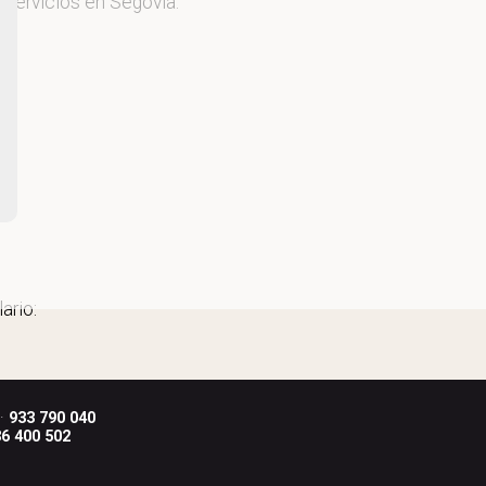
 servicios en Segovia.
ario:
 ·
933 790 040
6 400 502