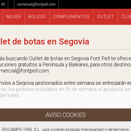
 40
comercial@fontpell.com
MUJER
BOLSOS
COMPLEMENTOS
OUTLET
CLU
let de botas en Segovia
tás buscando Outlet de botas en Segovia Font Pell te ofrece
uciones gratuítos a Península y Baleares, para otros destino
mercial@fontpell.com.
nvíos a Segovia gestionados entre semana se entregarán 
ras; los pedidos realizados en fin de semana, el producto se
 del lunes.
ROCAMPS 1995, S.L. usa cookies propias (necesarias) y de terceros