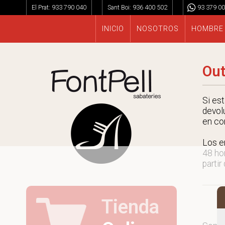
El Prat:
933 790 040
Sant Boi:
936 400 502
93 379 00
INICIO
NOSOTROS
HOMBRE
Out
Si es
devol
en co
Los e
48 ho
partir
Tienda