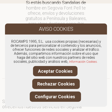
Si estás buscando Sandalias de
hombre en Segovia Font Pell te
ofrece, envíos y devoluciones
gratuítos a Península y Baleares,
para otros destinos consultar
en comercial@fontpell.com.
Los envíos a Segovia gestionados
ROCAMPS 1995, S.L. usa cookies propias (necesarias) y
entre semana se entregarán en
de terceros para personalizar el contenido y los anuncios,
ofrecer funciones de redes sociales y analizar el tráfico.
menos de 48 horas; los pedidos
Además, compartimos información sobre el uso que
realizados en fin de semana, el
haga del sitio web con nuestros partners de redes
producto se enviará a partir del
sociales, publicidad y análisis web,
Información Cookies.
lunes.
Aceptar Cookies
Rechazar Cookies
Configurar Cookies
Somos
especialistas en Sandalias de hombre
, y
ofrecemos nuestros servicios en Segovia.