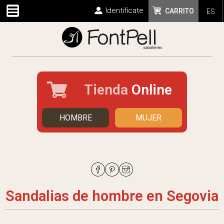
Identifícate
CARRITO
ES
Tienda
Online
HOMBRE
MUJER
Sandalias de hombre en Segovia