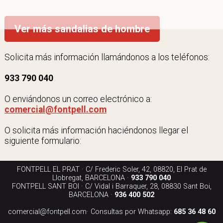
Ver más sandalias de hombre
Solicita más información llamándonos a los teléfonos:
933 790 040
O enviándonos un correo electrónico a:
comercial@fontpell.com
O solicita más información haciéndonos llegar el
siguiente formulario:
FONTPELL EL PRAT · C/ Frederic Soler, 42, 08820, El Prat de
Llobregat, BARCELONA ·
933 790 040
FONTPELL SANT BOI · C/ Vidal i Barraquer, 28, 08830 Sant Boi,
BARCELONA ·
936 400 502
comercial@fontpell.com
· Consultas por Whatsapp:
685 36 48 60