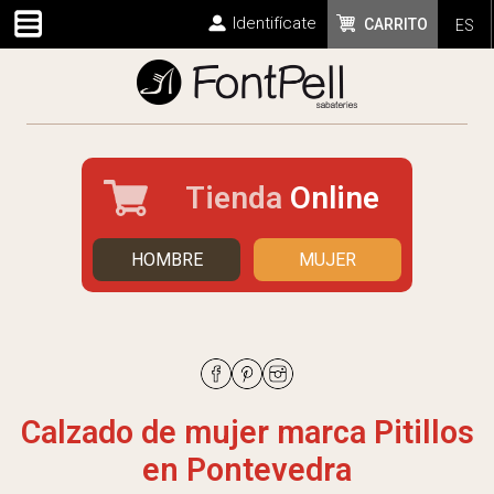
Identifícate
CARRITO
ES
Tienda
Online
HOMBRE
MUJER
Calzado de mujer marca Pitillos
en Pontevedra