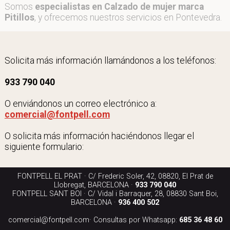
Somos
especialistas en Calzado de mujer marca
Pitillos
, y ofrecemos nuestros servicios en Pontevedra.
Solicita más información llamándonos a los teléfonos:
933 790 040
O enviándonos un correo electrónico a:
comercial@fontpell.com
O solicita más información haciéndonos llegar el
siguiente formulario:
FONTPELL EL PRAT · C/ Frederic Soler, 42, 08820, El Prat de
Llobregat, BARCELONA ·
933 790 040
FONTPELL SANT BOI · C/ Vidal i Barraquer, 28, 08830 Sant Boi,
BARCELONA ·
936 400 502
comercial@fontpell.com
· Consultas por Whatsapp:
685 36 48 60