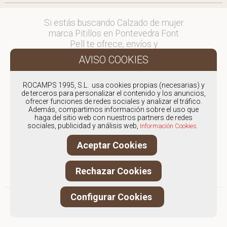
Si estás buscando Calzado de mujer
marca Pitillos en Pontevedra Font
Pell te ofrece, envíos y
devoluciones gratuítos a Península y
Baleares, para otros destinos
consultar
ROCAMPS 1995, S.L. usa cookies propias (necesarias) y
en comercial@fontpell.com.
de terceros para personalizar el contenido y los anuncios,
ofrecer funciones de redes sociales y analizar el tráfico.
Los envíos a Pontevedra
Además, compartimos información sobre el uso que
haga del sitio web con nuestros partners de redes
gestionados entre semana se
sociales, publicidad y análisis web,
Información Cookies.
entregarán en menos de 48 horas;
los pedidos realizados en fin de
Aceptar Cookies
semana, el producto se enviará a
partir del lunes.
Rechazar Cookies
Configurar Cookies