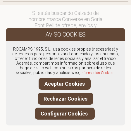
Si estás buscando Calzado de
hombre marca Converse en Soria
Font Pell te ofrece, envíos y
devoluciones gratuítos a Península y
Baleares, para otros destinos
consultar
ROCAMPS 1995, S.L. usa cookies propias (necesarias) y
en comercial@fontpell.com.
de terceros para personalizar el contenido y los anuncios,
ofrecer funciones de redes sociales y analizar el tráfico.
Los envíos a Soria gestionados
Además, compartimos información sobre el uso que
haga del sitio web con nuestros partners de redes
entre semana se entregarán en
sociales, publicidad y análisis web,
Información Cookies.
menos de 48 horas; los pedidos
realizados en fin de semana, el
Aceptar Cookies
producto se enviará a partir del
lunes.
Rechazar Cookies
Configurar Cookies