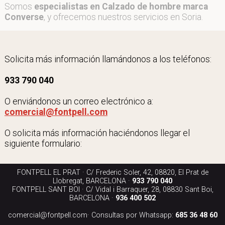
Somos
especialistas en Calzado de hombre marca
Converse
, y ofrecemos nuestros servicios en Soria.
Solicita más información llamándonos a los teléfonos:
933 790 040
O enviándonos un correo electrónico a:
comercial@fontpell.com
O solicita más información haciéndonos llegar el
siguiente formulario:
FONTPELL EL PRAT · C/ Frederic Soler, 42, 08820, El Prat de
Llobregat, BARCELONA ·
933 790 040
FONTPELL SANT BOI · C/ Vidal i Barraquer, 28, 08830 Sant Boi,
BARCELONA ·
936 400 502
comercial@fontpell.com
· Consultas por Whatsapp:
685 36 48 60