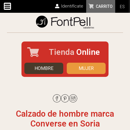
Identifícate
CARRITO
ES
Tienda
Online
HOMBRE
MUJER
Calzado de hombre marca
Converse en Soria