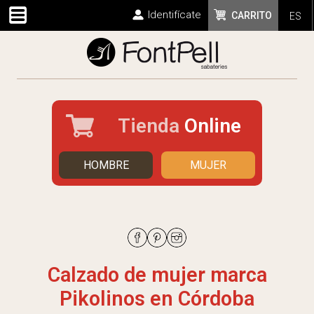
Identifícate
CARRITO
ES
Tienda
Online
HOMBRE
MUJER
Calzado de mujer marca
Pikolinos en Córdoba