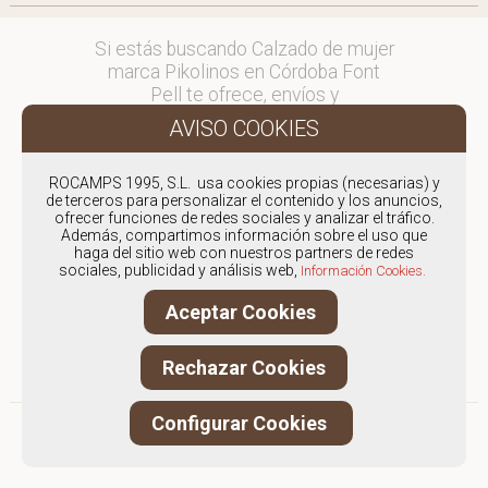
Si estás buscando Calzado de mujer
marca Pikolinos en Córdoba Font
Pell te ofrece, envíos y
devoluciones gratuítos a Península y
Baleares, para otros destinos
consultar
ROCAMPS 1995, S.L. usa cookies propias (necesarias) y
en comercial@fontpell.com.
de terceros para personalizar el contenido y los anuncios,
ofrecer funciones de redes sociales y analizar el tráfico.
Los envíos a Córdoba gestionados
Además, compartimos información sobre el uso que
haga del sitio web con nuestros partners de redes
entre semana se entregarán en
sociales, publicidad y análisis web,
Información Cookies.
menos de 48 horas; los pedidos
realizados en fin de semana, el
Aceptar Cookies
producto se enviará a partir del
lunes.
Rechazar Cookies
Configurar Cookies