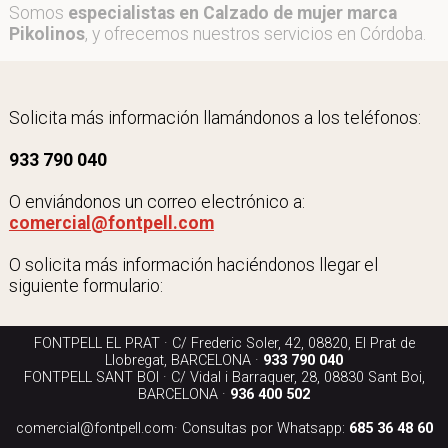
Somos
especialistas en Calzado de mujer marca
Pikolinos
, y ofrecemos nuestros servicios en Córdoba.
Solicita más información llamándonos a los teléfonos:
933 790 040
O enviándonos un correo electrónico a:
comercial@fontpell.com
O solicita más información haciéndonos llegar el
siguiente formulario:
FONTPELL EL PRAT · C/ Frederic Soler, 42, 08820, El Prat de
Llobregat, BARCELONA ·
933 790 040
FONTPELL SANT BOI · C/ Vidal i Barraquer, 28, 08830 Sant Boi,
BARCELONA ·
936 400 502
comercial@fontpell.com
· Consultas por Whatsapp:
685 36 48 60