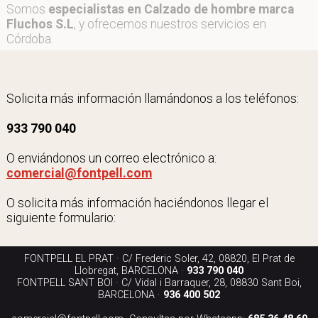
Somos
especialistas en Calzado de hombre marca
Fluchos S.L
, y ofrecemos nuestros servicios en
Córdoba.
Solicita más información llamándonos a los teléfonos:
933 790 040
O enviándonos un correo electrónico a:
comercial@fontpell.com
O solicita más información haciéndonos llegar el
siguiente formulario:
FONTPELL EL PRAT · C/ Frederic Soler, 42, 08820, El Prat de
Llobregat, BARCELONA ·
933 790 040
FONTPELL SANT BOI · C/ Vidal i Barraquer, 28, 08830 Sant Boi,
BARCELONA ·
936 400 502