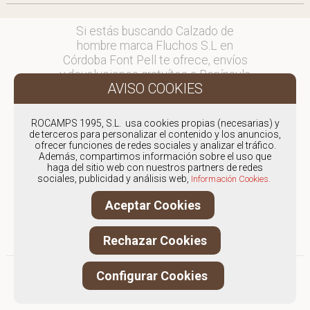
Si estás buscando Calzado de
hombre marca Fluchos S.L en
Córdoba Font Pell te ofrece, envíos
y devoluciones gratuítos a Península
y Baleares, para otros destinos
consultar
en comercial@fontpell.com.
ROCAMPS 1995, S.L. usa cookies propias (necesarias) y
de terceros para personalizar el contenido y los anuncios,
ofrecer funciones de redes sociales y analizar el tráfico.
Los envíos a Córdoba gestionados
Además, compartimos información sobre el uso que
entre semana se entregarán en
haga del sitio web con nuestros partners de redes
menos de 48 horas; los pedidos
sociales, publicidad y análisis web,
Información Cookies.
realizados en fin de semana, el
Aceptar Cookies
producto se enviará a partir del
lunes.
Rechazar Cookies
Configurar Cookies