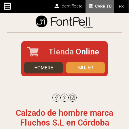
Identifícate
CARRITO
ES
Tienda
Online
HOMBRE
MUJER
Calzado de hombre marca
Fluchos S.L en Córdoba