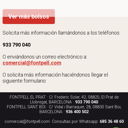
Ver más bolsos
Solicita más información llamándonos a los teléfonos:
933 790 040
O enviándonos un correo electrónico a:
comercial@fontpell.com
O solicita más información haciéndonos llegar el
siguiente formulario:
FONTPELL EL PRAT · C/ Frederic Soler, 42, 08820, El Prat de
Llobregat, BARCELONA ·
933 790 040
FONTPELL SANT BOI · C/ Vidal i Barraquer, 28, 08830 Sant Boi,
BARCELONA ·
936 400 502
comercial@fontpell.com
· Consultas por Whatsapp:
685 36 48 60