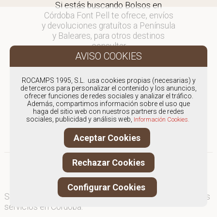
Si estás buscando Bolsos en
Córdoba Font Pell te ofrece, envíos
y devoluciones gratuítos a Península
y Baleares, para otros destinos
consultar
en comercial@fontpell.com.
Los envíos a Córdoba gestionados
ROCAMPS 1995, S.L. usa cookies propias (necesarias) y
entre semana se entregarán en
de terceros para personalizar el contenido y los anuncios,
ofrecer funciones de redes sociales y analizar el tráfico.
menos de 48 horas; los pedidos
Además, compartimos información sobre el uso que
realizados en fin de semana, el
haga del sitio web con nuestros partners de redes
producto se enviará a partir del
sociales, publicidad y análisis web,
Información Cookies.
lunes.
Aceptar Cookies
Rechazar Cookies
Configurar Cookies
Somos
especialistas en Bolsos
, y ofrecemos nuestros
servicios en Córdoba.