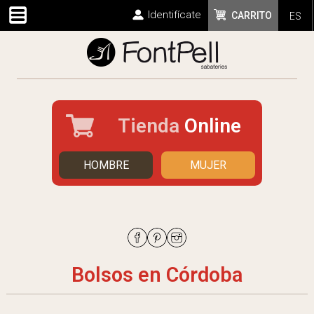
Identifícate
CARRITO
ES
Tienda
Online
HOMBRE
MUJER
Bolsos en Córdoba