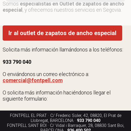
Somos
especialistas en Outlet de zapatos de ancho
especial
, y ofrecemos nuestros servicios en Segovia.
Ir al outlet de zapatos de ancho especial
Solicita más información llamándonos a los teléfonos:
933 790 040
O enviándonos un correo electrónico a:
comercial@fontpell.com
O solicita más información haciéndonos llegar el
siguiente formulario:
FONTPELL EL PRAT · C/ Frederic Soler, 42, 08820, El Prat de
Llobregat, BARCELONA ·
933 790 040
FONTPELL SANT BOI · C/ Vidal i Barraquer, 28, 08830 Sant Boi,
BARCELONA ·
936 400 502