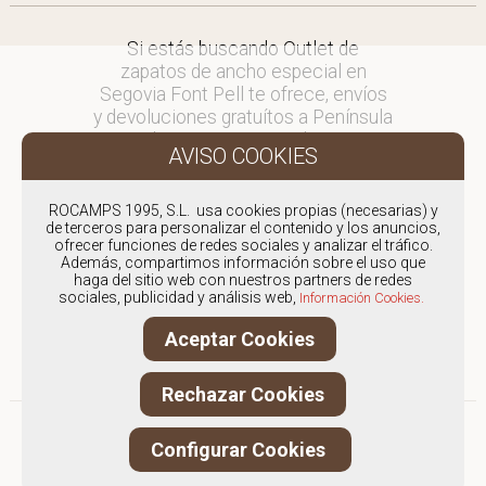
Si estás buscando Outlet de
zapatos de ancho especial en
Segovia Font Pell te ofrece, envíos
y devoluciones gratuítos a Península
y Baleares, para otros destinos
consultar
en comercial@fontpell.com.
ROCAMPS 1995, S.L. usa cookies propias (necesarias) y
de terceros para personalizar el contenido y los anuncios,
Los envíos a Segovia gestionados
ofrecer funciones de redes sociales y analizar el tráfico.
entre semana se entregarán en
Además, compartimos información sobre el uso que
menos de 48 horas; los pedidos
haga del sitio web con nuestros partners de redes
sociales, publicidad y análisis web,
realizados en fin de semana, el
Información Cookies.
producto se enviará a partir del
Aceptar Cookies
lunes.
Rechazar Cookies
Configurar Cookies