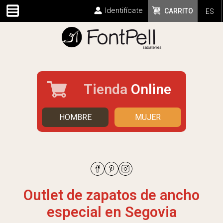
Identifícate
CARRITO
ES
Tienda
Online
HOMBRE
MUJER
Outlet de zapatos de ancho
especial en Segovia