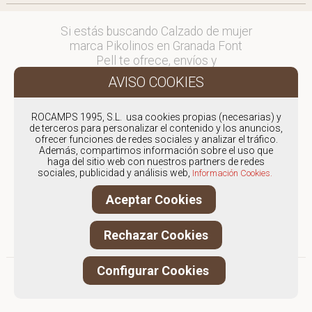
Si estás buscando Calzado de mujer
marca Pikolinos en Granada Font
Pell te ofrece, envíos y
devoluciones gratuítos a Península y
Baleares, para otros destinos
consultar
ROCAMPS 1995, S.L. usa cookies propias (necesarias) y
en comercial@fontpell.com.
de terceros para personalizar el contenido y los anuncios,
ofrecer funciones de redes sociales y analizar el tráfico.
Los envíos a Granada gestionados
Además, compartimos información sobre el uso que
haga del sitio web con nuestros partners de redes
entre semana se entregarán en
sociales, publicidad y análisis web,
Información Cookies.
menos de 48 horas; los pedidos
realizados en fin de semana, el
Aceptar Cookies
producto se enviará a partir del
lunes.
Rechazar Cookies
Configurar Cookies