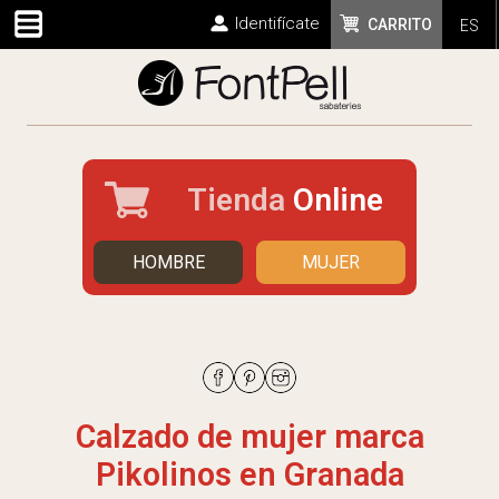
Identifícate
CARRITO
ES
Tienda
Online
HOMBRE
MUJER
Calzado de mujer marca
Pikolinos en Granada