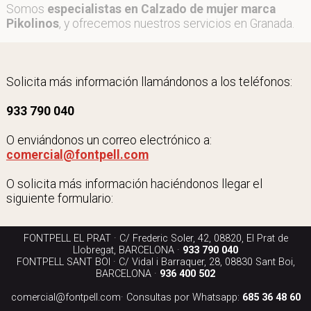
Somos
especialistas en Calzado de mujer marca
Pikolinos
, y ofrecemos nuestros servicios en Granada.
Solicita más información llamándonos a los teléfonos:
933 790 040
O enviándonos un correo electrónico a:
comercial@fontpell.com
O solicita más información haciéndonos llegar el
siguiente formulario:
FONTPELL EL PRAT · C/ Frederic Soler, 42, 08820, El Prat de
Llobregat, BARCELONA ·
933 790 040
FONTPELL SANT BOI · C/ Vidal i Barraquer, 28, 08830 Sant Boi,
BARCELONA ·
936 400 502
comercial@fontpell.com
· Consultas por Whatsapp:
685 36 48 60