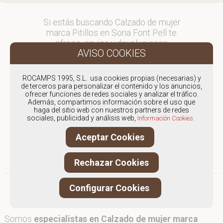
Si estás buscando Calzado de mujer
marca Pitillos en Soria Font Pell te
ofrece, envíos y devoluciones
gratuítos a Península y Baleares,
para otros destinos consultar
en comercial@fontpell.com.
ROCAMPS 1995, S.L. usa cookies propias (necesarias) y
de terceros para personalizar el contenido y los anuncios,
ofrecer funciones de redes sociales y analizar el tráfico.
Los envíos a Soria gestionados
Además, compartimos información sobre el uso que
entre semana se entregarán en
haga del sitio web con nuestros partners de redes
menos de 48 horas; los pedidos
sociales, publicidad y análisis web,
Información Cookies.
realizados en fin de semana, el
Aceptar Cookies
producto se enviará a partir del
lunes.
Rechazar Cookies
Configurar Cookies
Somos
especialistas en Calzado de mujer marca