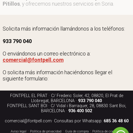
Pitillos
, y ofrecemos nuestros servicios en Soria.
Solicita más información llamándonos a los teléfonos:
933 790 040
O enviándonos un correo electrónico a:
comercial@fontpell.com
O solicita más información haciéndonos llegar el
siguiente formulario:
FONTPELL EL PRAT · C/ Frederic Soler, 42, 08820, El Prat de
Llobregat, BARCELONA ·
933 790 040
FONTPELL SANT BOI · C/ Vidal i Barraquer, 28, 08830 Sant Boi,
BARCELONA ·
936 400 502
comercial@fontpell.com
· Consultas por Whatsapp:
685 36 48 60
·
·
·
·
Aviso legal
Politica de privacidad
Guía de compra
Política de cookies