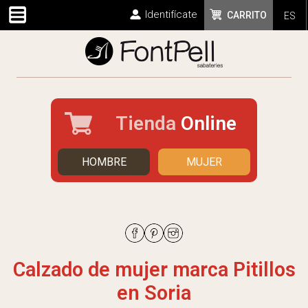
Identifícate
CARRITO
ES
Tienda
Online
HOMBRE
MUJER
Calzado de mujer marca Pitillos
en Soria