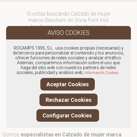
Si estás buscando Calzado de mujer
marca Skechers en Soria Font Pell
te ofrece, envíos y devoluciones
gratuítos a Península y Baleares,
para otros destinos consultar
en comercial@fontpell.com.
ROCAMPS 1995, S.L. usa cookies propias (necesarias) y
de terceros para personalizar el contenido y los anuncios,
ofrecer funciones de redes sociales y analizar el tráfico.
Los envíos a Soria gestionados
Además, compartimos información sobre el uso que
entre semana se entregarán en
haga del sitio web con nuestros partners de redes
menos de 48 horas; los pedidos
sociales, publicidad y análisis web,
Información Cookies.
realizados en fin de semana, el
Aceptar Cookies
producto se enviará a partir del
lunes.
Rechazar Cookies
Configurar Cookies
Somos
especialistas en Calzado de mujer marca