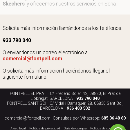
Skechers
, y ofrecemos nuestros servicios en Soria.
Solicita más información llamándonos a los teléfonos:
933 790 040
O enviándonos un correo electrónico a:
comercial@fontpell.com
O solicita más información haciéndonos llegar el
siguiente formulario:
FONTPELL EL PRAT · C/ Frederic Soler, 42, 08820, El Prat de
Llobregat, BARCELONA ·
933 790 040
FONTPELL SANT BOI · C/ Vidal i Barraquer, 28, 08830 Sant Boi,
BARCELONA ·
936 400 502
comercial@fontpell.com
· Consultas por Whatsapp:
685 36 48 60
·
·
·
·
Aviso legal
Politica de privacidad
Guía de compra
Política de cookies