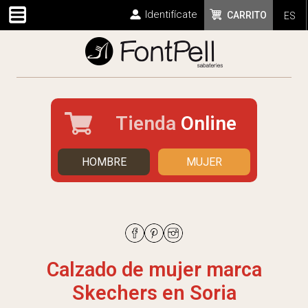
Identifícate
CARRITO
ES
Tienda
Online
HOMBRE
MUJER
Calzado de mujer marca
Skechers en Soria