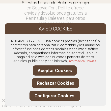
Si estás buscando Botines de mujer
en Segovia Font Pell te ofrece,
envíos y devoluciones gratuítos a
Península y Baleares, para otros
destinos consultar
en comercial@fontpell.com.
Los envíos a Segovia gestionados
ROCAMPS 1995, S.L. usa cookies propias (necesarias) y
entre semana se entregarán en
de terceros para personalizar el contenido y los anuncios,
ofrecer funciones de redes sociales y analizar el tráfico.
menos de 48 horas; los pedidos
Además, compartimos información sobre el uso que
realizados en fin de semana, el
haga del sitio web con nuestros partners de redes
producto se enviará a partir del
sociales, publicidad y análisis web,
Información Cookies.
lunes.
Aceptar Cookies
Rechazar Cookies
Configurar Cookies
Somos
especialistas en Botines de mujer
, y
ofrecemos nuestros servicios en Segovia.