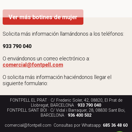
Ver más botines de mujer
Solicita más información llamándonos a los teléfonos:
933 790 040
O enviándonos un correo electrónico a:
comercial@fontpell.com
O solicita más información haciéndonos llegar el
siguiente formulario:
FONTPELL EL PRAT · C/ Frederic Soler, 42, 08820, El Prat de
Llobregat, BARCELONA ·
933 790 040
FONTPELL SANT BOI · C/ Vidal i Barraquer, 28, 08830 Sant Boi,
BARCELONA ·
936 400 502
comercial@fontpell.com
· Consultas por Whatsapp:
685 36 48 60