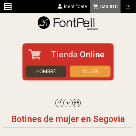
Identifícate
CARRITO
ES
Tienda
Online
HOMBRE
MUJER
Botines de mujer en Segovia