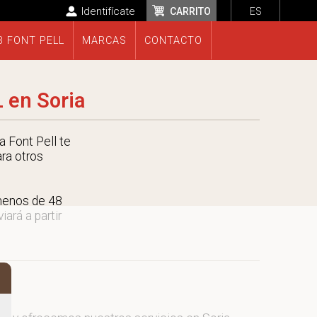
Identifícate
CARRITO
ES
B FONT PELL
MARCAS
CONTACTO
 en Soria
 Font Pell te
ara otros
menos de 48
ará a partir