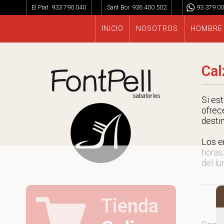
El Prat:
933 790 040
Sant Boi:
936 400 502
93 379 00
INICIO
NOSOTROS
HOMBRE
Cal
Si es
ofrec
desti
Los e
horas;
del lu
Tienda