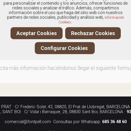
os
especialistas en Calzado de hombre marca Fluchos S
para personalizar el contenido y los anuncios, ofrecer funciones de
redes sociales y analizar el tráfico. Además, compartimos
información sobre el uso que haga del sitio web con nuestros
partners de redes sociales, publicidad y análisis web,
Información
Cookies.
ita más información llamándonos a los teléfonos:
Aceptar Cookies
Rechazar Cookies
90 040
Configurar Cookies
iándonos un correo electrónico a:
rcial@fontpell.com
icita más información haciéndonos llegar el siguiente formul
RAT · C/ Frederic Soler, 42, 08820, El Prat de Llobregat, BARCELONA
SANT BOI · C/ Vidal i Barraquer, 28, 08830 Sant Boi, BARCELONA ·
93
comercial@fontpell.com
· Consultas por Whatsapp:
685 36 48 60