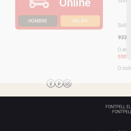
Online
Som
HOMBRE
MUJER
Solic
933 7
O env
come
O sol
FONTPELL EL P
FONTPELL 