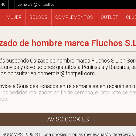
 40
comercial@fontpell.com
MUJER
BOLSOS
COMPLEMENTOS
OUTLET
CLU
zado de hombre marca Fluchos S.L
tás buscando Calzado de hombre marca Fluchos S.L en Soria
e, envíos y devoluciones gratuítos a Península y Baleares, p
nos consultar en comercial@fontpell.com.
nvíos a Soria gestionados entre semana se entregarán en 
 los pedidos realizados en fin de semana, el producto se envi
nes.
ROCAMPS 1995, S.L. usa cookies propias (necesarias) y de terceros