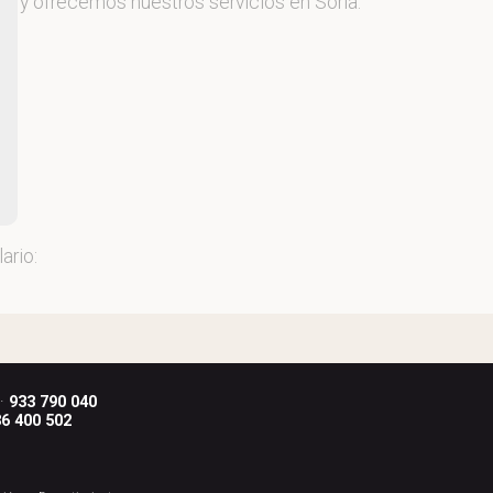
.L
, y ofrecemos nuestros servicios en Soria.
ario:
 ·
933 790 040
6 400 502