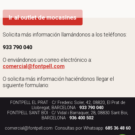
Ir al outlet de mocasines
Solicita más información llamándonos a los teléfonos:
933 790 040
O enviándonos un correo electrónico a:
comercial@fontpell.com
O solicita más información haciéndonos llegar el
siguiente formulario:
FONTPELL EL PRAT · C/ Frederic Soler, 42, 08820, El Prat de
Llobregat, BARCELONA ·
933 790 040
FONTPELL SANT BOI · C/ Vidal i Barraquer, 28, 08830 Sant Boi,
BARCELONA ·
936 400 502
comercial@fontpell.com
· Consultas por Whatsapp:
685 36 48 60