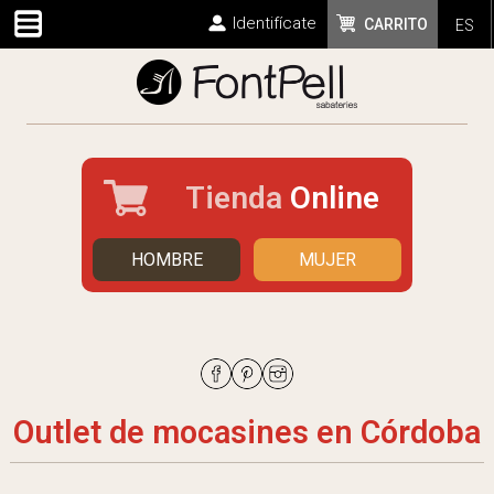
Identifícate
CARRITO
ES
Tienda
Online
HOMBRE
MUJER
Outlet de mocasines en Córdoba