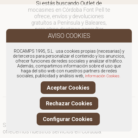
Si estás buscando Outlet de
mocasines en Córdoba Font Pell te
ofrece, envíos y devoluciones
gratuítos a Península y Baleares,
para otros destinos consultar
en comercial@fontpell.com.
Los envíos a Córdoba gestionados
ROCAMPS 1995, S.L. usa cookies propias (necesarias) y
entre semana se entregarán en
de terceros para personalizar el contenido y los anuncios,
ofrecer funciones de redes sociales y analizar el tráfico.
menos de 48 horas; los pedidos
Además, compartimos información sobre el uso que
realizados en fin de semana, el
haga del sitio web con nuestros partners de redes
producto se enviará a partir del
sociales, publicidad y análisis web,
Información Cookies.
lunes.
Aceptar Cookies
Rechazar Cookies
Configurar Cookies
Somos
especialistas en Outlet de mocasines
, y
ofrecemos nuestros servicios en Córdoba.