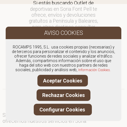
Si estás buscando Outlet de
deportivas en Soria Font Pell te
ofrece, envíos y devoluciones
gratuítos a Península y Baleares,
para otros destinos consultar
en comercial@fontpell.com.
Los envíos a Soria gestionados
ROCAMPS 1995, S.L. usa cookies propias (necesarias) y
entre semana se entregarán en
de terceros para personalizar el contenido y los anuncios,
ofrecer funciones de redes sociales y analizar el tráfico.
menos de 48 horas; los pedidos
Además, compartimos información sobre el uso que
realizados en fin de semana, el
haga del sitio web con nuestros partners de redes
producto se enviará a partir del
sociales, publicidad y análisis web,
Información Cookies.
lunes.
Aceptar Cookies
Rechazar Cookies
Configurar Cookies
Somos
especialistas en Outlet de deportivas
, y
ofrecemos nuestros servicios en Soria.