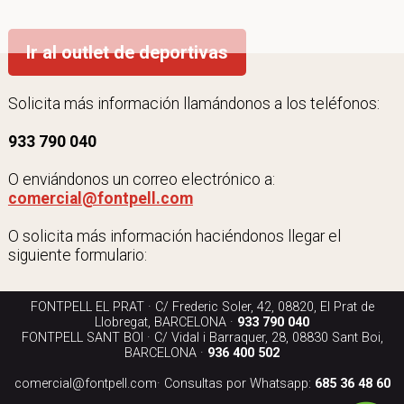
Ir al outlet de deportivas
Solicita más información llamándonos a los teléfonos:
933 790 040
O enviándonos un correo electrónico a:
comercial@fontpell.com
O solicita más información haciéndonos llegar el
siguiente formulario:
FONTPELL EL PRAT · C/ Frederic Soler, 42, 08820, El Prat de
Llobregat, BARCELONA ·
933 790 040
FONTPELL SANT BOI · C/ Vidal i Barraquer, 28, 08830 Sant Boi,
BARCELONA ·
936 400 502
comercial@fontpell.com
· Consultas por Whatsapp:
685 36 48 60