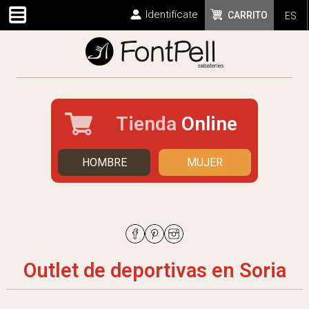
Identifícate
CARRITO
ES
Tienda
Online
HOMBRE
MUJER
Outlet de deportivas en Soria