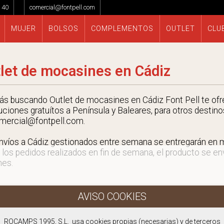
 40
comercial@fontpell.com
MUJER
BOLSOS
COMPLEMENTOS
OUTLET
CLU
let de mocasines en Cádiz
tás buscando Outlet de mocasines en Cádiz Font Pell te ofr
uciones gratuítos a Península y Baleares, para otros destino
mercial@fontpell.com.
nvíos a Cádiz gestionados entre semana se entregarán en
 los pedidos realizados en fin de semana, el producto se envi
nes.
ROCAMPS 1995, S.L. usa cookies propias (necesarias) y de terceros