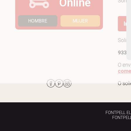
Online
Som
HOMBRE
MUJER
Ir
Solic
933 7
O env
come
O sol
FONTPELL EL P
FONTPELL 