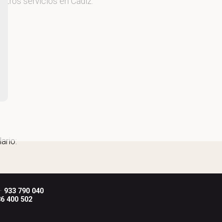
stros servicios en Cádiz.
ario:
 ·
933 790 040
6 400 502