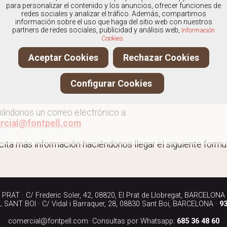
os
especialistas en Outlet de mocasines
, y ofrecemos nue
para personalizar el contenido y los anuncios, ofrecer funciones de
redes sociales y analizar el tráfico. Además, compartimos
información sobre el uso que haga del sitio web con nuestros
partners de redes sociales, publicidad y análisis web,
Información
Cookies.
 al outlet de mocasines
Aceptar Cookies
Rechazar Cookies
ita más información llamándonos a los teléfonos:
Configurar Cookies
90 040
iándonos un correo electrónico a:
rcial@fontpell.com
icita más información haciéndonos llegar el siguiente formul
RAT · C/ Frederic Soler, 42, 08820, El Prat de Llobregat, BARCELONA
SANT BOI · C/ Vidal i Barraquer, 28, 08830 Sant Boi, BARCELONA ·
93
comercial@fontpell.com
· Consultas por Whatsapp:
685 36 48 60