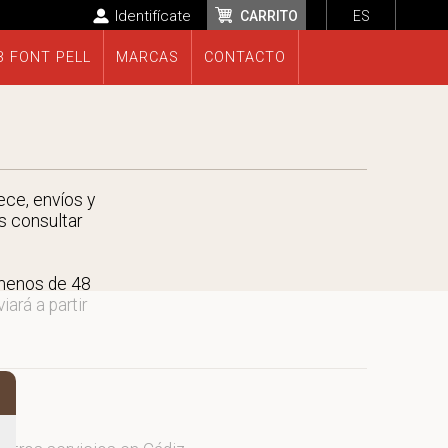
Identifícate
CARRITO
ES
B FONT PELL
MARCAS
CONTACTO
ece, envíos y
s consultar
 menos de 48
ará a partir