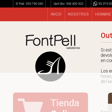
El Prat:
933 790 040
Sant Boi:
936 400 502
93 379 00
INICIO
NOSOTROS
HOMBRE
Out
Si es
devol
en co
Los e
horas;
del lu
Tienda