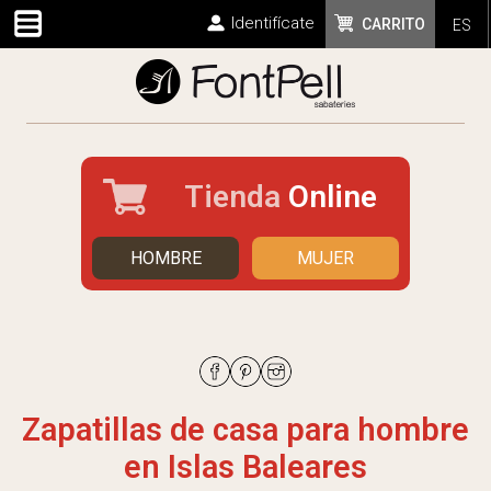
Identifícate
CARRITO
ES
Tienda
Online
HOMBRE
MUJER
Zapatillas de casa para hombre
en Islas Baleares