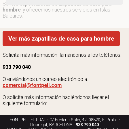
Somos
especialistas en Zapatillas de casa para
hombre
, y ofrecemos nuestros servicios en Islas
Baleares.
Ver más zapatillas de casa para hombre
Solicita más información llamándonos a los teléfonos:
933 790 040
O enviándonos un correo electrónico a:
comercial@fontpell.com
O solicita más información haciéndonos llegar el
siguiente formulario:
FONTPELL EL PRAT · C/ Frederic Soler, 42, 08820, El Prat de
Llobregat, BARCELONA ·
933 790 040