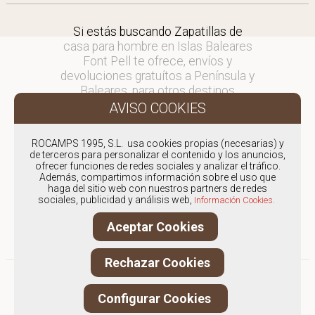
Si estás buscando Zapatillas de
casa para hombre en Islas Baleares
Font Pell te ofrece, envíos y
devoluciones gratuítos a Península y
Baleares, para otros destinos
consultar
en comercial@fontpell.com.
ROCAMPS 1995, S.L. usa cookies propias (necesarias) y
Los envíos a Islas Baleares
de terceros para personalizar el contenido y los anuncios,
gestionados entre semana se
ofrecer funciones de redes sociales y analizar el tráfico.
Además, compartimos información sobre el uso que
entregarán en menos de 48 horas;
haga del sitio web con nuestros partners de redes
los pedidos realizados en fin de
sociales, publicidad y análisis web,
Información Cookies.
semana, el producto se enviará a
partir del lunes.
Aceptar Cookies
Rechazar Cookies
Configurar Cookies