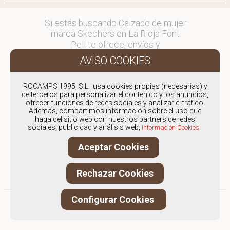
Si estás buscando Calzado de mujer
marca Skechers en La Rioja Font
Pell te ofrece, envíos y
devoluciones gratuítos a Península y
Baleares, para otros destinos
consultar
ROCAMPS 1995, S.L. usa cookies propias (necesarias) y
en comercial@fontpell.com.
de terceros para personalizar el contenido y los anuncios,
ofrecer funciones de redes sociales y analizar el tráfico.
Los envíos a La Rioja gestionados
Además, compartimos información sobre el uso que
haga del sitio web con nuestros partners de redes
entre semana se entregarán en
sociales, publicidad y análisis web,
Información Cookies.
menos de 48 horas; los pedidos
realizados en fin de semana, el
Aceptar Cookies
producto se enviará a partir del
lunes.
Rechazar Cookies
Configurar Cookies