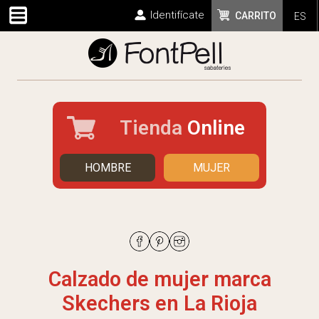
Identifícate
CARRITO
ES
Tienda
Online
HOMBRE
MUJER
Calzado de mujer marca
Skechers en La Rioja