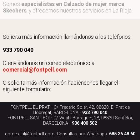
Somos
especialistas en Calzado de mujer marca
Skechers
, y ofrecemos nuestros servicios en La Rioja.
Solicita más información llamándonos a los teléfonos:
933 790 040
O enviándonos un correo electrónico a:
comercial@fontpell.com
O solicita más información haciéndonos llegar el
siguiente formulario:
FONTPELL EL PRAT · C/ Frederic Soler, 42, 08820, El Prat de
Llobregat, BARCELONA ·
933 790 040
FONTPELL SANT BOI · C/ Vidal i Barraquer, 28, 08830 Sant Boi,
BARCELONA ·
936 400 502
comercial@fontpell.com
· Consultas por Whatsapp:
685 36 48 60