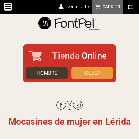
Identifícate
CARRITO
ES
Tienda
Online
HOMBRE
MUJER
Mocasines de mujer en Lérida