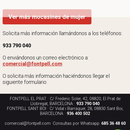
Ver más mocasines de mujer
Solicita más información llamándonos a los teléfonos:
933 790 040
O enviándonos un correo electrónico a:
comercial@fontpell.com
O solicita más información haciéndonos llegar el
siguiente formulario:
FONTPELL EL PRAT · C/ Frederic Soler, 42, 08820, El Prat de
Llobregat, BARCELONA ·
933 790 040
FONTPELL SANT BOI · C/ Vidal i Barraquer, 28, 08830 Sant Boi,
BARCELONA ·
936 400 502
comercial@fontpell.com
· Consultas por Whatsapp:
685 36 48 60