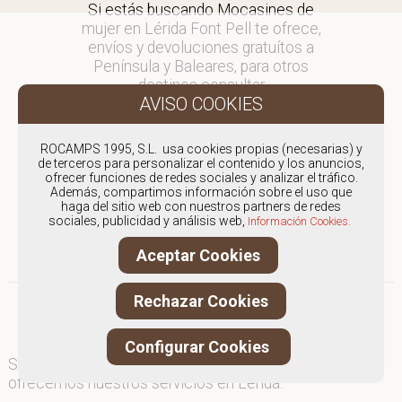
Si estás buscando Mocasines de
mujer en Lérida Font Pell te ofrece,
envíos y devoluciones gratuítos a
Península y Baleares, para otros
destinos consultar
en comercial@fontpell.com.
Los envíos a Lérida gestionados
ROCAMPS 1995, S.L. usa cookies propias (necesarias) y
entre semana se entregarán en
de terceros para personalizar el contenido y los anuncios,
ofrecer funciones de redes sociales y analizar el tráfico.
menos de 48 horas; los pedidos
Además, compartimos información sobre el uso que
realizados en fin de semana, el
haga del sitio web con nuestros partners de redes
producto se enviará a partir del
sociales, publicidad y análisis web,
Información Cookies.
lunes.
Aceptar Cookies
Rechazar Cookies
Configurar Cookies
Somos
especialistas en Mocasines de mujer
, y
ofrecemos nuestros servicios en Lérida.