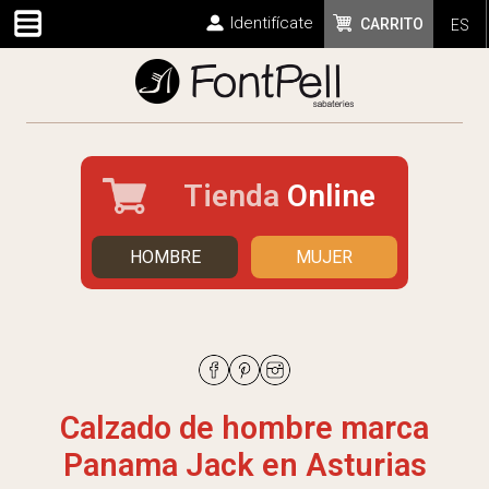
Identifícate
CARRITO
ES
Tienda
Online
HOMBRE
MUJER
Calzado de hombre marca
Panama Jack en Asturias