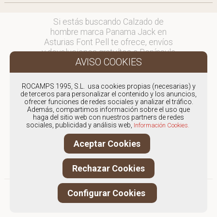
Si estás buscando Calzado de
hombre marca Panama Jack en
Asturias Font Pell te ofrece, envíos
y devoluciones gratuítos a Península
y Baleares, para otros destinos
consultar
en comercial@fontpell.com.
ROCAMPS 1995, S.L. usa cookies propias (necesarias) y
de terceros para personalizar el contenido y los anuncios,
ofrecer funciones de redes sociales y analizar el tráfico.
Los envíos a Asturias gestionados
Además, compartimos información sobre el uso que
entre semana se entregarán en
haga del sitio web con nuestros partners de redes
menos de 48 horas; los pedidos
sociales, publicidad y análisis web,
Información Cookies.
realizados en fin de semana, el
Aceptar Cookies
producto se enviará a partir del
lunes.
Rechazar Cookies
Configurar Cookies