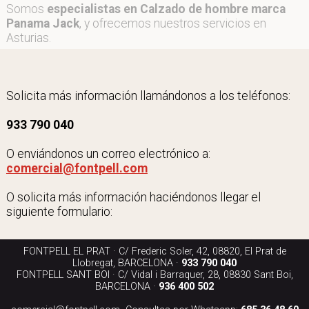
Somos
especialistas en Calzado de hombre marca
Panama Jack
, y ofrecemos nuestros servicios en
Asturias.
Solicita más información llamándonos a los teléfonos:
933 790 040
O enviándonos un correo electrónico a:
comercial@fontpell.com
O solicita más información haciéndonos llegar el
siguiente formulario:
FONTPELL EL PRAT · C/ Frederic Soler, 42, 08820, El Prat de
Llobregat, BARCELONA ·
933 790 040
FONTPELL SANT BOI · C/ Vidal i Barraquer, 28, 08830 Sant Boi,
BARCELONA ·
936 400 502