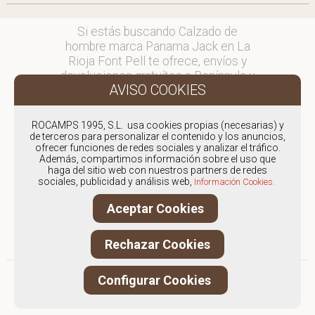
Si estás buscando Calzado de
hombre marca Panama Jack en La
Rioja Font Pell te ofrece, envíos y
devoluciones gratuítos a Península y
Baleares, para otros destinos
consultar
en comercial@fontpell.com.
ROCAMPS 1995, S.L. usa cookies propias (necesarias) y
de terceros para personalizar el contenido y los anuncios,
ofrecer funciones de redes sociales y analizar el tráfico.
Los envíos a La Rioja gestionados
Además, compartimos información sobre el uso que
entre semana se entregarán en
haga del sitio web con nuestros partners de redes
menos de 48 horas; los pedidos
sociales, publicidad y análisis web,
Información Cookies.
realizados en fin de semana, el
Aceptar Cookies
producto se enviará a partir del
lunes.
Rechazar Cookies
Configurar Cookies