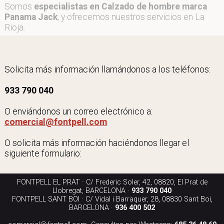
Somos
especialistas en Calzado de hombre marca
Panama Jack
, y ofrecemos nuestros servicios en La
Rioja.
Solicita más información llamándonos a los teléfonos:
933 790 040
O enviándonos un correo electrónico a:
comercial@fontpell.com
O solicita más información haciéndonos llegar el
siguiente formulario:
FONTPELL EL PRAT · C/ Frederic Soler, 42, 08820, El Prat de
Llobregat, BARCELONA ·
933 790 040
FONTPELL SANT BOI · C/ Vidal i Barraquer, 28, 08830 Sant Boi,
BARCELONA ·
936 400 502