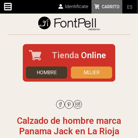
Identifícate
CARRITO
ES
Tienda
Online
HOMBRE
MUJER
Calzado de hombre marca
Panama Jack en La Rioja