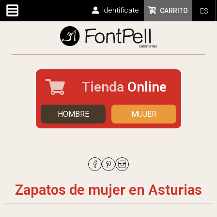
Identifícate
CARRITO
ES
Tienda
Online
HOMBRE
MUJER
Zapatos de mujer en Asturias