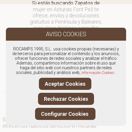
Si estás buscando Zapatos de
mujer en Asturias Font Pell te
ofrece, envíos y devoluciones
gratuítos a Península y Baleares,
para otros destinos consultar
en comercial@fontpell.com.
Los envíos a Asturias gestionados
ROCAMPS 1995, S.L. usa cookies propias (necesarias) y
entre semana se entregarán en
de terceros para personalizar el contenido y los anuncios,
ofrecer funciones de redes sociales y analizar el tráfico.
menos de 48 horas; los pedidos
Además, compartimos información sobre el uso que
realizados en fin de semana, el
haga del sitio web con nuestros partners de redes
producto se enviará a partir del
sociales, publicidad y análisis web,
Información Cookies.
lunes.
Aceptar Cookies
Rechazar Cookies
Configurar Cookies
Somos
especialistas en Zapatos de mujer
, y
ofrecemos nuestros servicios en Asturias.