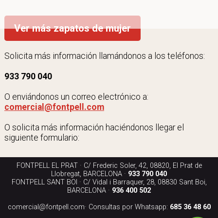
Ver más zapatos de mujer
Solicita más información llamándonos a los teléfonos:
933 790 040
O enviándonos un correo electrónico a:
comercial@fontpell.com
O solicita más información haciéndonos llegar el
siguiente formulario:
FONTPELL EL PRAT · C/ Frederic Soler, 42, 08820, El Prat de
Llobregat, BARCELONA ·
933 790 040
FONTPELL SANT BOI · C/ Vidal i Barraquer, 28, 08830 Sant Boi,
BARCELONA ·
936 400 502
comercial@fontpell.com
· Consultas por Whatsapp:
685 36 48 60