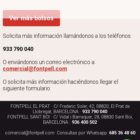
Ver más bolsos
Solicita más información llamándonos a los teléfonos:
933 790 040
O enviándonos un correo electrónico a:
comercial@fontpell.com
O solicita más información haciéndonos llegar el
siguiente formulario:
FONTPELL EL PRAT · C/ Frederic Soler, 42, 08820, El Prat de
Llobregat, BARCELONA ·
933 790 040
FONTPELL SANT BOI · C/ Vidal i Barraquer, 28, 08830 Sant Boi,
BARCELONA ·
936 400 502
comercial@fontpell.com
· Consultas por Whatsapp:
685 36 48 60