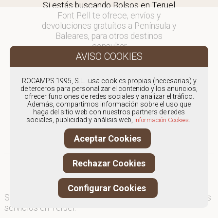
Si estás buscando Bolsos en Teruel
Font Pell te ofrece, envíos y
devoluciones gratuítos a Península y
Baleares, para otros destinos
consultar
en comercial@fontpell.com.
Los envíos a Teruel gestionados
ROCAMPS 1995, S.L. usa cookies propias (necesarias) y
entre semana se entregarán en
de terceros para personalizar el contenido y los anuncios,
ofrecer funciones de redes sociales y analizar el tráfico.
menos de 48 horas; los pedidos
Además, compartimos información sobre el uso que
realizados en fin de semana, el
haga del sitio web con nuestros partners de redes
producto se enviará a partir del
sociales, publicidad y análisis web,
Información Cookies.
lunes.
Aceptar Cookies
Rechazar Cookies
Configurar Cookies
Somos
especialistas en Bolsos
, y ofrecemos nuestros
servicios en Teruel.