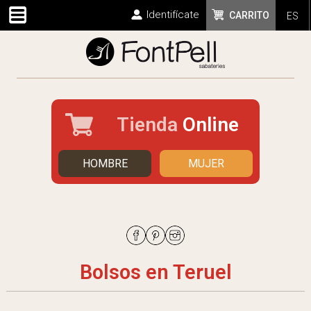
Identifícate
CARRITO
ES
Tienda
Online
HOMBRE
MUJER
Bolsos en Teruel