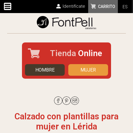
Identifícate
CARRITO
ES
Tienda
Online
HOMBRE
MUJER
Calzado con plantillas para
mujer en Lérida