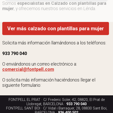
Somos
especialistas en Calzado con plantillas para
mujer
, y ofrecemos nuestros servicios en Lérida.
Ver más calzado con plantillas para mujer
Solicita más información llamándonos a los teléfonos:
933 790 040
O enviándonos un correo electrónico a:
comercial@fontpell.com
O solicita más información haciéndonos llegar el
siguiente formulario:
FONTPELL EL PRAT · C/ Frederic Soler, 42, 08820, El Prat de
Llobregat, BARCELONA ·
933 790 040
FONTPELL SANT BOI · C/ Vidal i Barraquer, 28, 08830 Sant Boi,
BARCELONA ·
936 400 502