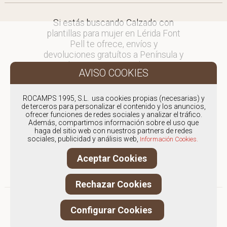
Si estás buscando Calzado con
plantillas para mujer en Lérida Font
Pell te ofrece, envíos y
devoluciones gratuítos a Península y
Baleares, para otros destinos
consultar
en comercial@fontpell.com.
ROCAMPS 1995, S.L. usa cookies propias (necesarias) y
de terceros para personalizar el contenido y los anuncios,
Los envíos a Lérida gestionados
ofrecer funciones de redes sociales y analizar el tráfico.
entre semana se entregarán en
Además, compartimos información sobre el uso que
menos de 48 horas; los pedidos
haga del sitio web con nuestros partners de redes
sociales, publicidad y análisis web,
realizados en fin de semana, el
Información Cookies.
producto se enviará a partir del
Aceptar Cookies
lunes.
Rechazar Cookies
Configurar Cookies