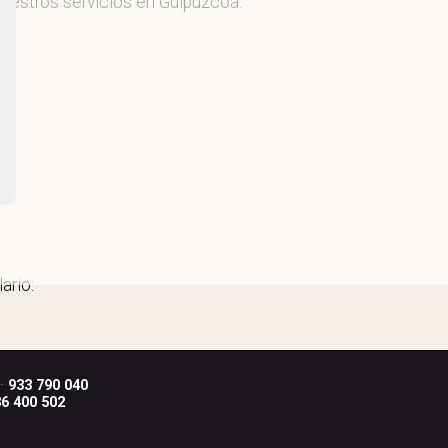
nuestros servicios en Guipúzcoa.
ario:
 ·
933 790 040
6 400 502