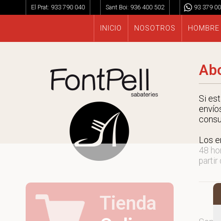
El Prat:
933 790 040
Sant Boi:
936 400 502
93 379 00
INICIO
NOSOTROS
HOMBRE
Abo
Si es
envío
consu
Los e
48 ho
partir
Tienda