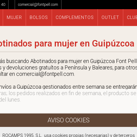
 40
comercial@fontpell.com
MUJER
BOLSOS
COMPLEMENTOS
OUTLET
CLU
tinados para mujer en Guipúzcoa
tás buscando Abotinados para mujer en Guipúzcoa Font Pell 
s y devoluciones gratuítos a Península y Baleares, para otro
ltar en comercial@fontpell.com.
nvíos a Guipúzcoa gestionados entre semana se entregará
ras; los pedidos realizados en fin de semana, el producto se
 del lunes.
ROCAMPS 1995, S.L. usa cookies propias (necesarias) y de terceros