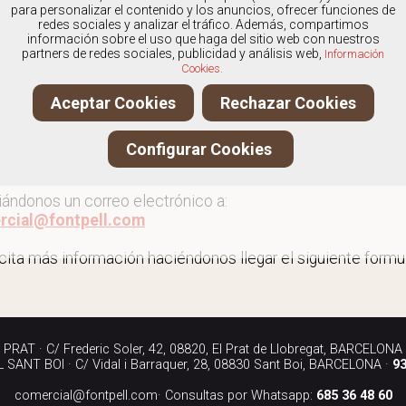
os
especialistas en Abotinados para mujer
, y ofrecemos 
para personalizar el contenido y los anuncios, ofrecer funciones de
redes sociales y analizar el tráfico. Además, compartimos
información sobre el uso que haga del sitio web con nuestros
partners de redes sociales, publicidad y análisis web,
Información
Cookies.
r más abotinados para mujer
Aceptar Cookies
Rechazar Cookies
ita más información llamándonos a los teléfonos:
Configurar Cookies
90 040
iándonos un correo electrónico a:
rcial@fontpell.com
icita más información haciéndonos llegar el siguiente formul
RAT · C/ Frederic Soler, 42, 08820, El Prat de Llobregat, BARCELONA
SANT BOI · C/ Vidal i Barraquer, 28, 08830 Sant Boi, BARCELONA ·
93
comercial@fontpell.com
· Consultas por Whatsapp:
685 36 48 60