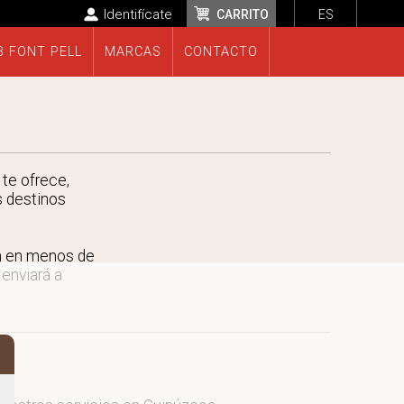
Identifícate
CARRITO
ES
B FONT PELL
MARCAS
CONTACTO
te ofrece,
s destinos
n en menos de
 enviará a