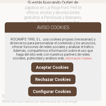
Si estás buscando Outlet de
zapatos en La Rioja Font Pell te
ofrece, envíos y devoluciones
gratuítos a Península y Baleares,
para otros destinos consultar
en comercial@fontpell.com.
Los envíos a La Rioja gestionados
ROCAMPS 1995, S.L. usa cookies propias (necesarias) y
entre semana se entregarán en
de terceros para personalizar el contenido y los anuncios,
ofrecer funciones de redes sociales y analizar el tráfico.
menos de 48 horas; los pedidos
Además, compartimos información sobre el uso que
realizados en fin de semana, el
haga del sitio web con nuestros partners de redes
producto se enviará a partir del
sociales, publicidad y análisis web,
Información Cookies.
lunes.
Aceptar Cookies
Rechazar Cookies
Configurar Cookies
Somos
especialistas en Outlet de zapatos
, y
ofrecemos nuestros servicios en La Rioja.