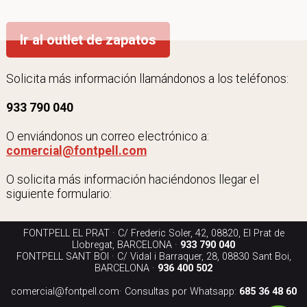
Ir al outlet de zapatos
Solicita más información llamándonos a los teléfonos:
933 790 040
O enviándonos un correo electrónico a:
comercial@fontpell.com
O solicita más información haciéndonos llegar el
siguiente formulario:
FONTPELL EL PRAT · C/ Frederic Soler, 42, 08820, El Prat de
Llobregat, BARCELONA ·
933 790 040
FONTPELL SANT BOI · C/ Vidal i Barraquer, 28, 08830 Sant Boi,
BARCELONA ·
936 400 502
comercial@fontpell.com
· Consultas por Whatsapp:
685 36 48 60