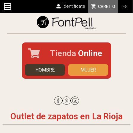
Identifícate
CARRITO
ES
Tienda
Online
HOMBRE
MUJER
Outlet de zapatos en La Rioja