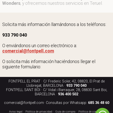
Wonders
, y ofrecemos nuestros servicios en Teruel.
Solicita más información llamándonos a los teléfonos:
933 790 040
O enviándonos un correo electrónico a:
comercial@fontpell.com
O solicita más información haciéndonos llegar el
siguiente formulario:
FONTPELL EL PRAT · C/ Frederic Soler, 42, 08820, El Prat de
Llobregat, BARCELONA ·
933 790 040
FONTPELL SANT BOI · C/ Vidal i Barraquer, 28, 08830 Sant Boi,
BARCELONA ·
936 400 502
comercial@fontpell.com
· Consultas por Whatsapp:
685 36 48 60
·
·
·
·
Aviso legal
Politica de privacidad
Guía de compra
Política de cookies