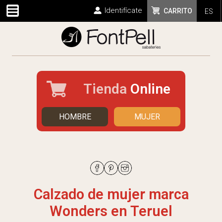
Identifícate
CARRITO
ES
Tienda
Online
HOMBRE
MUJER
Calzado de mujer marca
Wonders en Teruel