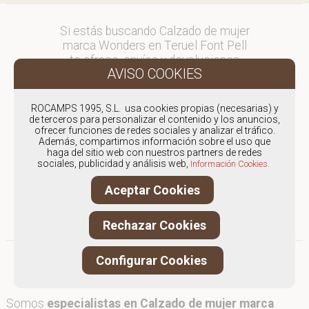
Si estás buscando Calzado de mujer
marca Wonders en Teruel Font Pell
te ofrece, envíos y devoluciones
gratuítos a Península y Baleares,
para otros destinos consultar
en comercial@fontpell.com.
ROCAMPS 1995, S.L. usa cookies propias (necesarias) y
de terceros para personalizar el contenido y los anuncios,
ofrecer funciones de redes sociales y analizar el tráfico.
Los envíos a Teruel gestionados
Además, compartimos información sobre el uso que
entre semana se entregarán en
haga del sitio web con nuestros partners de redes
menos de 48 horas; los pedidos
sociales, publicidad y análisis web,
Información Cookies.
realizados en fin de semana, el
Aceptar Cookies
producto se enviará a partir del
lunes.
Rechazar Cookies
Configurar Cookies
Somos
especialistas en Calzado de mujer marca