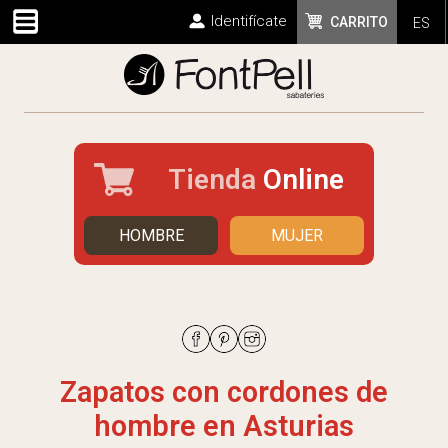
Identifícate
CARRITO
ES
Tienda
Online
HOMBRE
MUJER
Zapatos con cordones de
hombre en Asturias