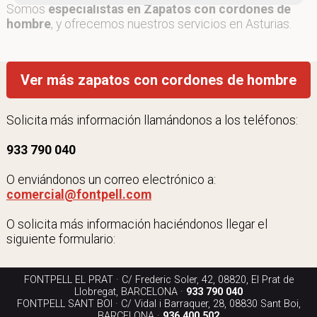
Somos
especialistas en Zapatos con cordones de
hombre
, y ofrecemos nuestros servicios en Asturias.
Ver más zapatos con cordones de hombre
Solicita más información llamándonos a los teléfonos:
933 790 040
O enviándonos un correo electrónico a:
comercial@fontpell.com
O solicita más información haciéndonos llegar el
siguiente formulario:
FONTPELL EL PRAT · C/ Frederic Soler, 42, 08820, El Prat de
Llobregat, BARCELONA ·
933 790 040
FONTPELL SANT BOI · C/ Vidal i Barraquer, 28, 08830 Sant Boi,
BARCELONA ·
936 400 502