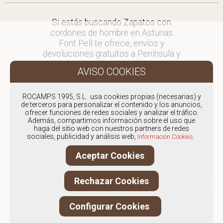
Si estás buscando Zapatos con
cordones de hombre en Asturias
Font Pell te ofrece, envíos y
devoluciones gratuítos a Península y
Baleares, para otros destinos
consultar
en comercial@fontpell.com.
ROCAMPS 1995, S.L. usa cookies propias (necesarias) y
de terceros para personalizar el contenido y los anuncios,
Los envíos a Asturias gestionados
ofrecer funciones de redes sociales y analizar el tráfico.
entre semana se entregarán en
Además, compartimos información sobre el uso que
menos de 48 horas; los pedidos
haga del sitio web con nuestros partners de redes
sociales, publicidad y análisis web,
realizados en fin de semana, el
Información Cookies.
producto se enviará a partir del
Aceptar Cookies
lunes.
Rechazar Cookies
Configurar Cookies