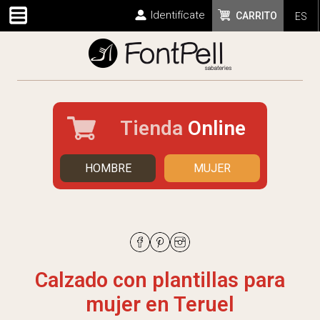
Identifícate
CARRITO
ES
Tienda
Online
HOMBRE
MUJER
Calzado con plantillas para
mujer en Teruel