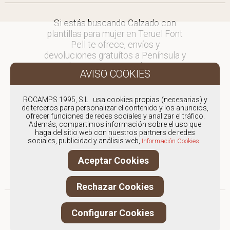
Si estás buscando Calzado con
plantillas para mujer en Teruel Font
Pell te ofrece, envíos y
devoluciones gratuítos a Península y
Baleares, para otros destinos
consultar
en comercial@fontpell.com.
ROCAMPS 1995, S.L. usa cookies propias (necesarias) y
de terceros para personalizar el contenido y los anuncios,
Los envíos a Teruel gestionados
ofrecer funciones de redes sociales y analizar el tráfico.
entre semana se entregarán en
Además, compartimos información sobre el uso que
menos de 48 horas; los pedidos
haga del sitio web con nuestros partners de redes
sociales, publicidad y análisis web,
realizados en fin de semana, el
Información Cookies.
producto se enviará a partir del
Aceptar Cookies
lunes.
Rechazar Cookies
Configurar Cookies