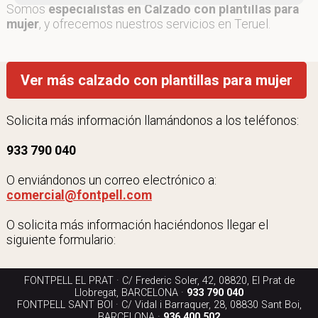
Somos
especialistas en Calzado con plantillas para
mujer
, y ofrecemos nuestros servicios en Teruel.
Ver más calzado con plantillas para mujer
Solicita más información llamándonos a los teléfonos:
933 790 040
O enviándonos un correo electrónico a:
comercial@fontpell.com
O solicita más información haciéndonos llegar el
siguiente formulario:
FONTPELL EL PRAT · C/ Frederic Soler, 42, 08820, El Prat de
Llobregat, BARCELONA ·
933 790 040
FONTPELL SANT BOI · C/ Vidal i Barraquer, 28, 08830 Sant Boi,
BARCELONA ·
936 400 502