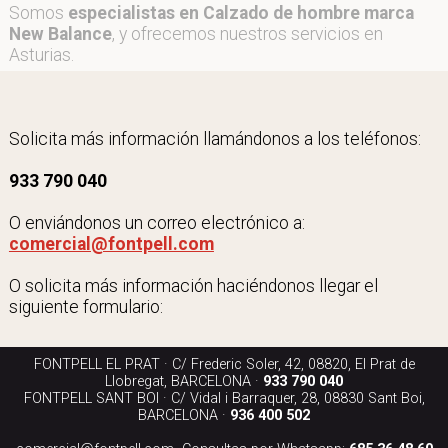
Somos
especialistas en Calzado de hombre marca
New Balance
, y ofrecemos nuestros servicios en
Asturias.
Solicita más información llamándonos a los teléfonos:
933 790 040
O enviándonos un correo electrónico a:
comercial@fontpell.com
O solicita más información haciéndonos llegar el
siguiente formulario:
FONTPELL EL PRAT · C/ Frederic Soler, 42, 08820, El Prat de
Llobregat, BARCELONA ·
933 790 040
FONTPELL SANT BOI · C/ Vidal i Barraquer, 28, 08830 Sant Boi,
BARCELONA ·
936 400 502