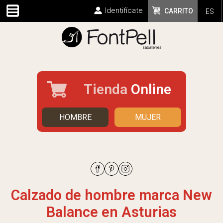
Identifícate
CARRITO
ES
Tienda
Online
HOMBRE
MUJER
Calzado de hombre marca New
Balance en Asturias