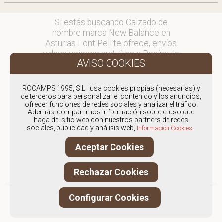
Si estás buscando Calzado de
hombre marca New Balance en
Asturias Font Pell te ofrece, envíos
y devoluciones gratuítos a Península
y Baleares, para otros destinos
consultar
en comercial@fontpell.com.
ROCAMPS 1995, S.L. usa cookies propias (necesarias) y
de terceros para personalizar el contenido y los anuncios,
ofrecer funciones de redes sociales y analizar el tráfico.
Los envíos a Asturias gestionados
Además, compartimos información sobre el uso que
entre semana se entregarán en
haga del sitio web con nuestros partners de redes
menos de 48 horas; los pedidos
sociales, publicidad y análisis web,
Información Cookies.
realizados en fin de semana, el
Aceptar Cookies
producto se enviará a partir del
lunes.
Rechazar Cookies
Configurar Cookies