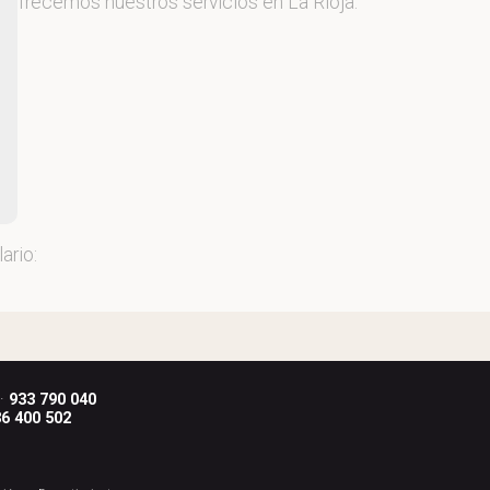
 y ofrecemos nuestros servicios en La Rioja.
ario:
 ·
933 790 040
6 400 502