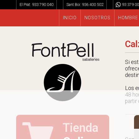
El Prat:
933 790 040
Sant Boi:
936 400 502
93 379 00
INICIO
NOSOTROS
HOMBRE
Cal
Si es
ofrec
desti
Los e
48 ho
partir
Tienda