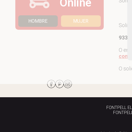
Online
Som
HOMBRE
MUJER
Solic
933 7
O env
come
O sol
FONTPELL EL P
FONTPELL 