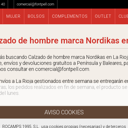
 40
comercial@fontpell.com
MUJER
BOLSOS
COMPLEMENTOS
OUTLET
CLU
zado de hombre marca Nordikas en
tás buscando Calzado de hombre marca Nordikas en La Rioja
e, envíos y devoluciones gratuítos a Península y Baleares, p
nos consultar en comercial@fontpell.com.
nvíos a La Rioja gestionados entre semana se entregarán 
ras; los pedidos realizados en fin de semana, el producto se
 del lunes.
ROCAMPS 1995, S.L. usa cookies propias (necesarias) y de terceros