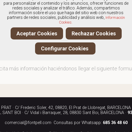
os
especialistas en Calzado de hombre marca Nordikas
,
para personalizar el contenido y los anuncios, ofrecer funciones de
redes sociales y analizar el tráfico. Además, compartimos
información sobre el uso que haga del sitio web con nuestros
partners de redes sociales, publicidad y análisis web,
Información
Cookies.
ita más información llamándonos a los teléfonos:
Aceptar Cookies
Rechazar Cookies
90 040
Configurar Cookies
iándonos un correo electrónico a:
rcial@fontpell.com
icita más información haciéndonos llegar el siguiente formul
RAT · C/ Frederic Soler, 42, 08820, El Prat de Llobregat, BARCELONA
SANT BOI · C/ Vidal i Barraquer, 28, 08830 Sant Boi, BARCELONA ·
93
comercial@fontpell.com
· Consultas por Whatsapp:
685 36 48 60