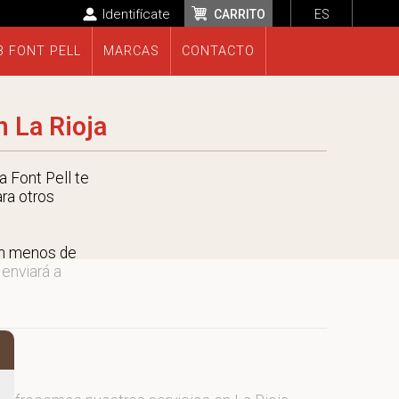
Identifícate
CARRITO
ES
B FONT PELL
MARCAS
CONTACTO
 La Rioja
 Font Pell te
ara otros
en menos de
 enviará a