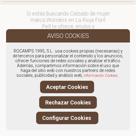
Si estás buscando Calzado de mujer
marca Wonders en La Rioja Font
Pell te ofrece, envíos y
devoluciones gratuítos a Península y
Baleares, para otros destinos
consultar
ROCAMPS 1995, S.L. usa cookies propias (necesarias) y
en comercial@fontpell.com.
de terceros para personalizar el contenido y los anuncios,
ofrecer funciones de redes sociales y analizar el tráfico.
Los envíos a La Rioja gestionados
Además, compartimos información sobre el uso que
haga del sitio web con nuestros partners de redes
entre semana se entregarán en
sociales, publicidad y análisis web,
Información Cookies.
menos de 48 horas; los pedidos
realizados en fin de semana, el
Aceptar Cookies
producto se enviará a partir del
lunes.
Rechazar Cookies
Configurar Cookies