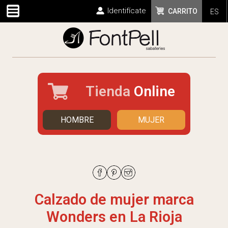
Identifícate
CARRITO
ES
Tienda
Online
HOMBRE
MUJER
Calzado de mujer marca
Wonders en La Rioja