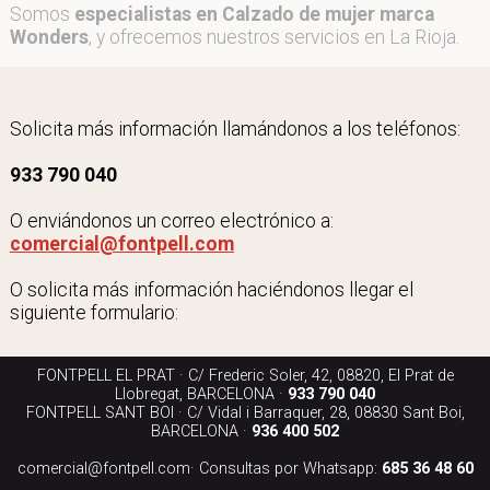
Somos
especialistas en Calzado de mujer marca
Wonders
, y ofrecemos nuestros servicios en La Rioja.
Solicita más información llamándonos a los teléfonos:
933 790 040
O enviándonos un correo electrónico a:
comercial@fontpell.com
O solicita más información haciéndonos llegar el
siguiente formulario:
FONTPELL EL PRAT · C/ Frederic Soler, 42, 08820, El Prat de
Llobregat, BARCELONA ·
933 790 040
FONTPELL SANT BOI · C/ Vidal i Barraquer, 28, 08830 Sant Boi,
BARCELONA ·
936 400 502
comercial@fontpell.com
· Consultas por Whatsapp:
685 36 48 60