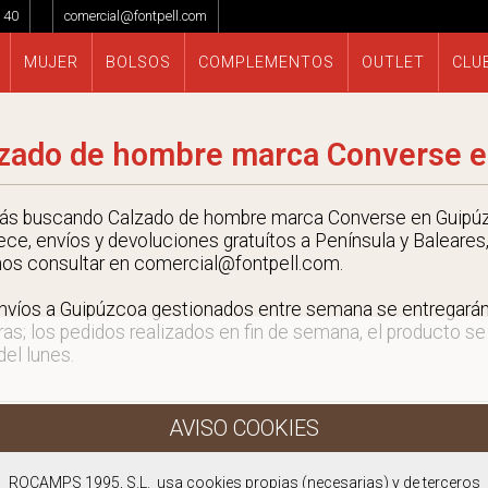
 40
comercial@fontpell.com
MUJER
BOLSOS
COMPLEMENTOS
OUTLET
CLU
zado de hombre marca Converse 
tás buscando Calzado de hombre marca Converse en Guipúz
ece, envíos y devoluciones gratuítos a Península y Baleares,
nos consultar en comercial@fontpell.com.
nvíos a Guipúzcoa gestionados entre semana se entregará
ras; los pedidos realizados en fin de semana, el producto se
 del lunes.
ROCAMPS 1995, S.L. usa cookies propias (necesarias) y de terceros