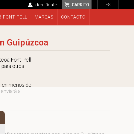
Identifícate
CARRITO
ES
B FONT PELL
MARCAS
CONTACTO
en Guipúzcoa
coa Font Pell
 para otros
n en menos de
 enviará a