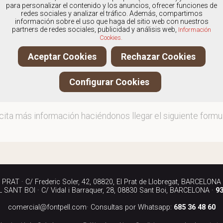
os
especialistas en Calzado de hombre marca Converse
para personalizar el contenido y los anuncios, ofrecer funciones de
redes sociales y analizar el tráfico. Además, compartimos
información sobre el uso que haga del sitio web con nuestros
partners de redes sociales, publicidad y análisis web,
Información
Cookies.
ita más información llamándonos a los teléfonos:
Aceptar Cookies
Rechazar Cookies
90 040
Configurar Cookies
iándonos un correo electrónico a:
rcial@fontpell.com
icita más información haciéndonos llegar el siguiente formul
RAT · C/ Frederic Soler, 42, 08820, El Prat de Llobregat, BARCELONA
SANT BOI · C/ Vidal i Barraquer, 28, 08830 Sant Boi, BARCELONA ·
93
comercial@fontpell.com
· Consultas por Whatsapp:
685 36 48 60