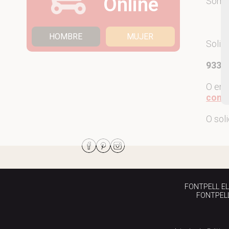
Online
Som
HOMBRE
MUJER
Solic
933 7
O env
come
O sol
FONTPELL EL P
FONTPELL 