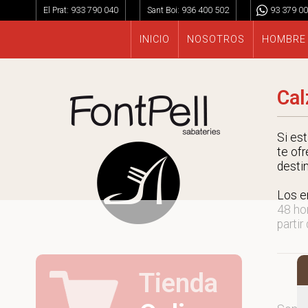
El Prat:
933 790 040
Sant Boi:
936 400 502
93 379 00
INICIO
NOSOTROS
HOMBRE
Cal
Si es
te ofr
desti
Los e
48 ho
partir
Tienda