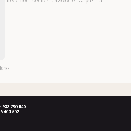
, y ofrecemos nuestros servicios en Guipúzcoa.
ario:
 ·
933 790 040
6 400 502