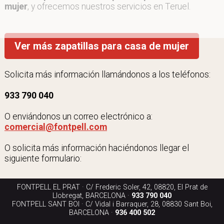
mujer
, y ofrecemos nuestros servicios en Teruel.
Ver más zapatillas para casa de mujer
Solicita más información llamándonos a los teléfonos:
933 790 040
O enviándonos un correo electrónico a:
comercial@fontpell.com
O solicita más información haciéndonos llegar el
siguiente formulario:
FONTPELL EL PRAT · C/ Frederic Soler, 42, 08820, El Prat de
Llobregat, BARCELONA ·
933 790 040
FONTPELL SANT BOI · C/ Vidal i Barraquer, 28, 08830 Sant Boi,
BARCELONA ·
936 400 502