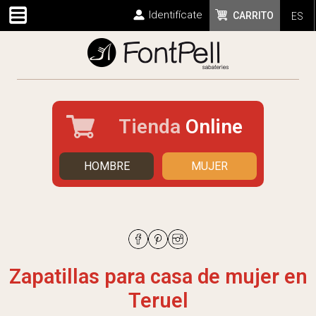
Identifícate
CARRITO
ES
Tienda
Online
HOMBRE
MUJER
Zapatillas para casa de mujer en
Teruel