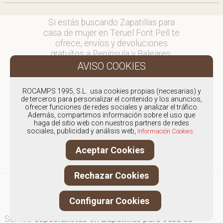
Si estás buscando Zapatillas para
casa de mujer en Teruel Font Pell te
ofrece, envíos y devoluciones
gratuítos a Península y Baleares,
para otros destinos consultar
en comercial@fontpell.com.
ROCAMPS 1995, S.L. usa cookies propias (necesarias) y
Los envíos a Teruel gestionados
de terceros para personalizar el contenido y los anuncios,
entre semana se entregarán en
ofrecer funciones de redes sociales y analizar el tráfico.
Además, compartimos información sobre el uso que
menos de 48 horas; los pedidos
haga del sitio web con nuestros partners de redes
realizados en fin de semana, el
sociales, publicidad y análisis web,
Información Cookies.
producto se enviará a partir del
lunes.
Aceptar Cookies
Rechazar Cookies
Configurar Cookies
Somos
especialistas en Zapatillas para casa de