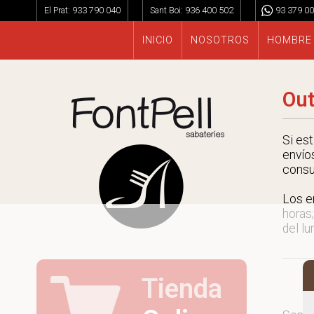
El Prat:
933 790 040
Sant Boi:
936 400 502
93 379 00
INICIO
NOSOTROS
HOMBRE
Out
Si es
envío
consu
Los e
horas;
del lu
Tienda