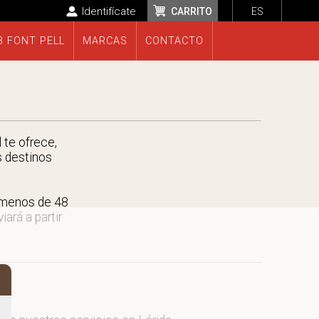
Identifícate
CARRITO
ES
B FONT PELL
MARCAS
CONTACTO
 te ofrece,
s destinos
 menos de 48
ará a partir