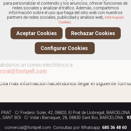
os
especialistas en Outlet de zapatos de fiesta
, y ofrece
para personalizar el contenido y los anuncios, ofrecer funciones de
redes sociales y analizar el tráfico. Además, compartimos
información sobre el uso que haga del sitio web con nuestros
partners de redes sociales, publicidad y análisis web,
Información
Cookies.
 al outlet de zapatos de fiesta
Aceptar Cookies
Rechazar Cookies
ita más información llamándonos a los teléfonos:
Configurar Cookies
90 040
iándonos un correo electrónico a:
rcial@fontpell.com
icita más información haciéndonos llegar el siguiente formul
RAT · C/ Frederic Soler, 42, 08820, El Prat de Llobregat, BARCELONA
SANT BOI · C/ Vidal i Barraquer, 28, 08830 Sant Boi, BARCELONA ·
93
comercial@fontpell.com
· Consultas por Whatsapp:
685 36 48 60