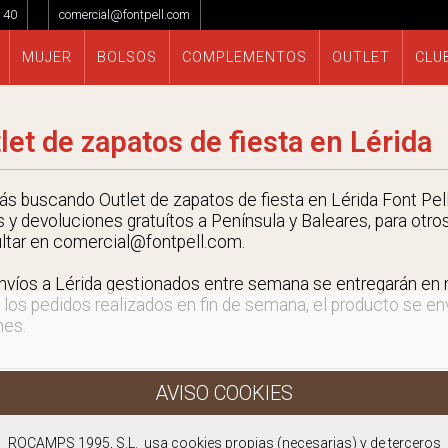
 40
comercial@fontpell.com
MUJER
BOLSOS
COMPLEMENTOS
OUTLET
CLU
let de zapatos de fiesta en Lérida
tás buscando Outlet de zapatos de fiesta en Lérida Font Pell
s y devoluciones gratuítos a Península y Baleares, para otro
ltar en comercial@fontpell.com.
nvíos a Lérida gestionados entre semana se entregarán en
 los pedidos realizados en fin de semana, el producto se envi
nes.
ROCAMPS 1995, S.L. usa cookies propias (necesarias) y de terceros