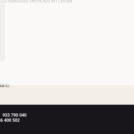
mos nuestros servicios en Lérida.
ario:
 ·
933 790 040
6 400 502