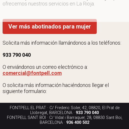
ofrecemos nuestros servicios en La Rioja.
Ver más abotinados para mujer
Solicita más información llamándonos a los teléfonos:
933 790 040
O enviándonos un correo electrónico a:
comercial@fontpell.com
O solicita más información haciéndonos llegar el
siguiente formulario:
FONTPELL EL PRAT · C/ Frederic Soler, 42, 08820, El Prat de
Llobregat, BARCELONA ·
933 790 040
FONTPELL SANT BOI · C/ Vidal i Barraquer, 28, 08830 Sant Boi,
BARCELONA ·
936 400 502