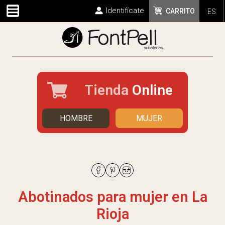
Identifícate
CARRITO
ES
Tienda
Online
HOMBRE
MUJER
Abotinados para mujer en La
Rioja