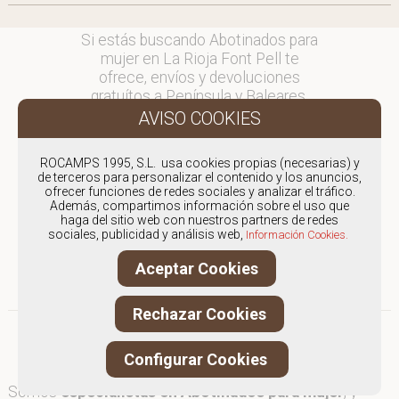
Si estás buscando Abotinados para
mujer en La Rioja Font Pell te
ofrece, envíos y devoluciones
gratuítos a Península y Baleares,
para otros destinos consultar
en comercial@fontpell.com.
ROCAMPS 1995, S.L. usa cookies propias (necesarias) y
Los envíos a La Rioja gestionados
de terceros para personalizar el contenido y los anuncios,
entre semana se entregarán en
ofrecer funciones de redes sociales y analizar el tráfico.
Además, compartimos información sobre el uso que
menos de 48 horas; los pedidos
haga del sitio web con nuestros partners de redes
realizados en fin de semana, el
sociales, publicidad y análisis web,
Información Cookies.
producto se enviará a partir del
lunes.
Aceptar Cookies
Rechazar Cookies
Configurar Cookies
Somos
especialistas en Abotinados para mujer
, y