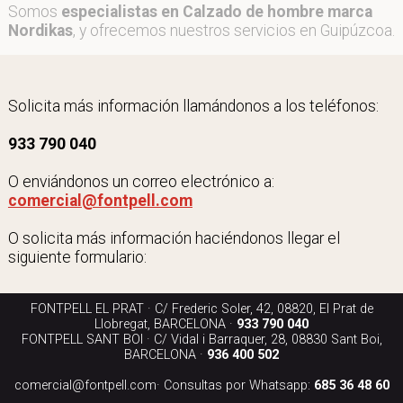
Somos
especialistas en Calzado de hombre marca
Nordikas
, y ofrecemos nuestros servicios en Guipúzcoa.
Solicita más información llamándonos a los teléfonos:
933 790 040
O enviándonos un correo electrónico a:
comercial@fontpell.com
O solicita más información haciéndonos llegar el
siguiente formulario:
FONTPELL EL PRAT · C/ Frederic Soler, 42, 08820, El Prat de
Llobregat, BARCELONA ·
933 790 040
FONTPELL SANT BOI · C/ Vidal i Barraquer, 28, 08830 Sant Boi,
BARCELONA ·
936 400 502
comercial@fontpell.com
· Consultas por Whatsapp:
685 36 48 60