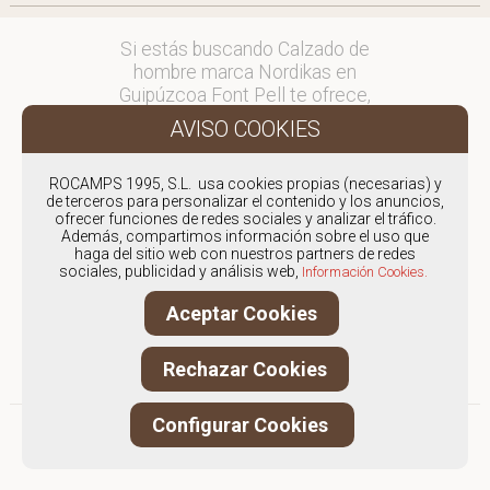
Si estás buscando Calzado de
hombre marca Nordikas en
Guipúzcoa Font Pell te ofrece,
envíos y devoluciones gratuítos a
Península y Baleares, para otros
destinos consultar
ROCAMPS 1995, S.L. usa cookies propias (necesarias) y
en comercial@fontpell.com.
de terceros para personalizar el contenido y los anuncios,
ofrecer funciones de redes sociales y analizar el tráfico.
Los envíos a Guipúzcoa
Además, compartimos información sobre el uso que
haga del sitio web con nuestros partners de redes
gestionados entre semana se
sociales, publicidad y análisis web,
Información Cookies.
entregarán en menos de 48 horas;
los pedidos realizados en fin de
Aceptar Cookies
semana, el producto se enviará a
partir del lunes.
Rechazar Cookies
Configurar Cookies