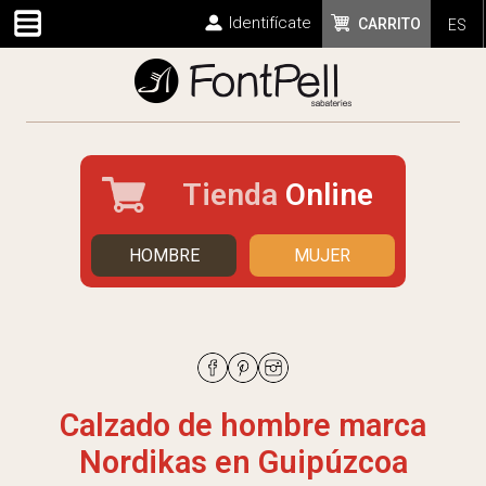
Identifícate
CARRITO
ES
Tienda
Online
HOMBRE
MUJER
Calzado de hombre marca
Nordikas en Guipúzcoa